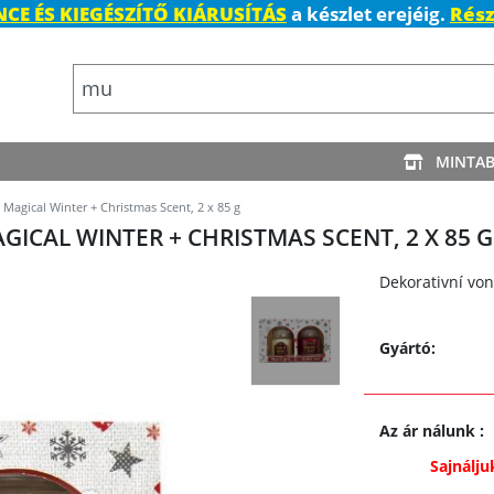
CE ÉS KIEGÉSZÍTŐ KIÁRUSÍTÁS
a készlet erejéig.
Rész
MINTA
agical Winter + Christmas Scent, 2 x 85 g
CAL WINTER + CHRISTMAS SCENT, 2 X 85 G
Dekorativní von
Gyártó:
Az ár nálunk
:
Sajnálju