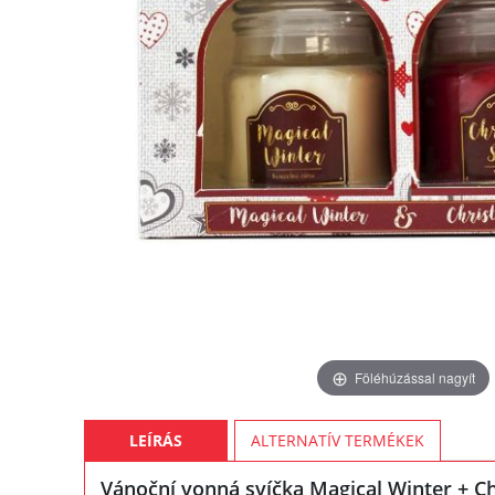
Föléhúzással nagyít
LEÍRÁS
ALTERNATÍV TERMÉKEK
Vánoční vonná svíčka Magical Winter + C