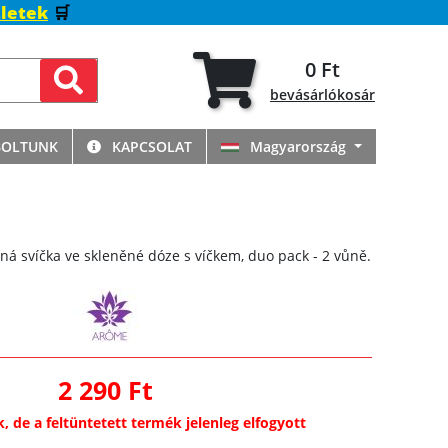
letek
🛒
0 Ft
bevásárlókosár
BOLTUNK
KAPCSOLAT
Magyarország
ná svíčka ve skleněné dóze s víčkem, duo pack - 2 vůně.
2 290 Ft
k, de a feltüntetett termék jelenleg elfogyott