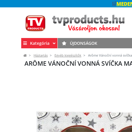
🛒
MEDEN
Kategória
ÚJDONSÁGOK
Háztartás
Egyéb kiegészítők
Arôme Vánoční vonná svíčka M
ARÔME VÁNOČNÍ VONNÁ SVÍČKA MAGI