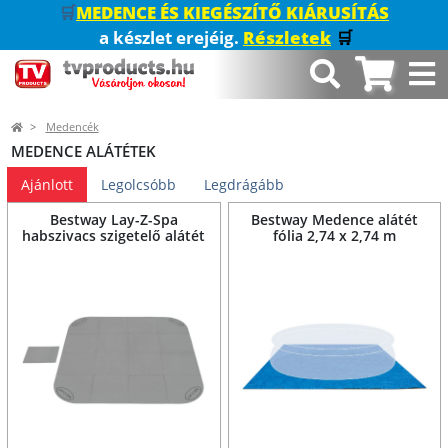
🛒
MEDENCE ÉS KIEGÉSZÍTŐ KIÁRUSÍTÁS
a készlet erejéig.
Részletek
🛒
Medencék
MEDENCE ALÁTÉTEK
Ajánlott
Legolcsóbb
Legdrágább
Bestway Lay-Z-Spa
Bestway Medence alátét
habszivacs szigetelő alátét
fólia 2,74 x 2,74 m