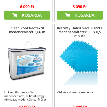
3,2 m, 180 g/m2.
6 090 Ft
8 090 Ft
KOSÁRBA
KOSÁRBA
Clean Pool Geotextil
Bestway Habszivacs PUZZLE
medencealátét 3,66 m
medencealátétek 0,5 x 0,5
m 9 db
Univerzális geotextília
Védi és szigeteli a medencét.
medencealátét, puhafalú vagy
fémvázas medencékhez. Méret
3,8 m, 180 g/m2.
12 990 Ft
6 490 Ft