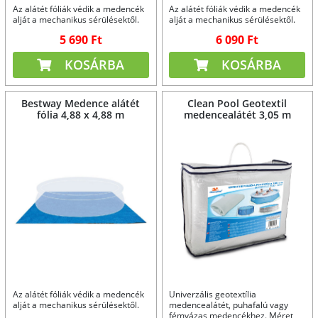
Az alátét fóliák védik a medencék
Az alátét fóliák védik a medencék
alját a mechanikus sérülésektől.
alját a mechanikus sérülésektől.
5 690 Ft
6 090 Ft
KOSÁRBA
KOSÁRBA
Bestway Medence alátét
Clean Pool Geotextil
fólia 4,88 x 4,88 m
medencealátét 3,05 m
Az alátét fóliák védik a medencék
Univerzális geotextília
alját a mechanikus sérülésektől.
medencealátét, puhafalú vagy
fémvázas medencékhez. Méret