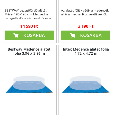
BESTWAY pezsgőfürdő alátét.
Az alátét fóliák védik a medencék
Méret 196x196 cm. Megvédi a
alját a mechanikus sérülésektől.
pezsgőfürdőt a sérülésektől és a
hidegtől.
14 590 Ft
3 190 Ft
KOSÁRBA
KOSÁRBA
Bestway Medence alátét
Intex Medence alátét fólia
fólia 3,96 x 3,96 m
4,72 x 4,72 m