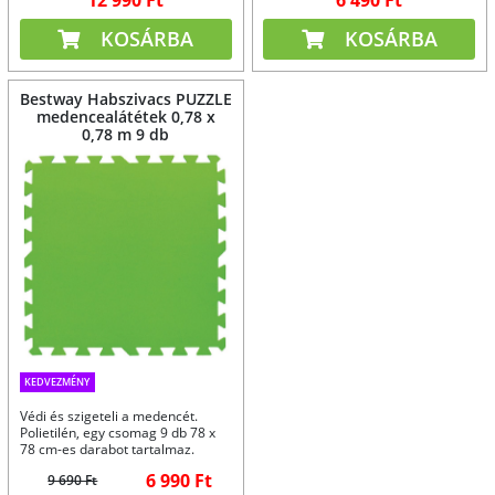
KOSÁRBA
KOSÁRBA
Bestway Habszivacs PUZZLE
medencealátétek 0,78 x
0,78 m 9 db
KEDVEZMÉNY
Védi és szigeteli a medencét.
Polietilén, egy csomag 9 db 78 x
78 cm-es darabot tartalmaz.
6 990 Ft
9 690 Ft