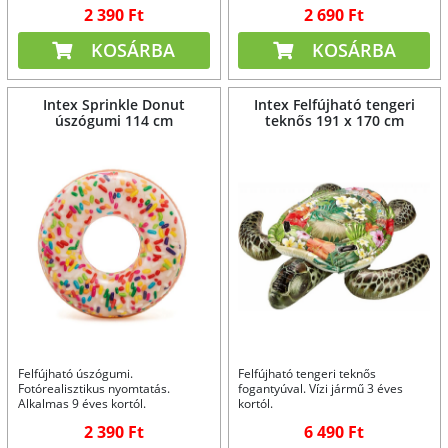
2 390 Ft
2 690 Ft
KOSÁRBA
KOSÁRBA
Intex Sprinkle Donut
Intex Felfújható tengeri
úszógumi 114 cm
teknős 191 x 170 cm
Felfújható úszógumi.
Felfújható tengeri teknős
Fotórealisztikus nyomtatás.
fogantyúval. Vízi jármű 3 éves
Alkalmas 9 éves kortól.
kortól.
2 390 Ft
6 490 Ft