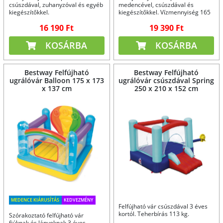
csúszdával, zuhanyzóval és egyéb
medencével, csúszdával és
kiegészítőkkel.
kiegészítőkkel. Vízmennyiség 165
liter.
16 190 Ft
19 390 Ft
KOSÁRBA
KOSÁRBA
Bestway Felfújható
Bestway Felfújható
ugrálóvár Balloon 175 x 173
ugrálóvár csúszdával Spring
x 137 cm
250 x 210 x 152 cm
MEDENCE KIÁRUSÍTÁS
KEDVEZMÉNY
Felfújható vár csúszdával 3 éves
kortól. Teherbírás 113 kg.
Szórakoztató felfújható vár
fiúknak és lányoknak 3 éves