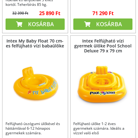
kortól. Teherbírás 85 kg.
25 890 Ft
71 290 Ft
32 390 Ft
KOSÁRBA
KOSÁRBA
Intex My Baby Float 70 cm-
Intex Felfújható vízi
es felfújható vízi babaülőke
gyermek ülőke Pool School
Deluxe 79 x 79 cm
Felfújható úszógumi ülőkével és
Felfújható ülőke 1-2 éves
háttámlával 6-12 hónapos
gyermekek számára. Ideális a
gyermekek számára.
vízzel való első
kapcsolatfelvételhez.