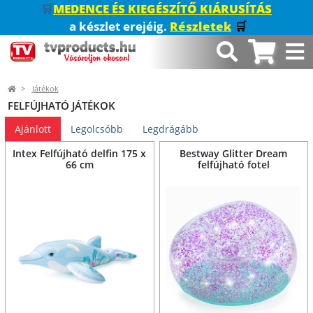
🛒
MEDENCE ÉS KIEGÉSZÍTŐ KIÁRUSÍTÁS
a készlet erejéig.
Részletek
🛒
Játékok
FELFÚJHATÓ JÁTÉKOK
Ajánlott
Legolcsóbb
Legdrágább
Intex Felfújható delfin 175 x
Bestway Glitter Dream
66 cm
felfújható fotel