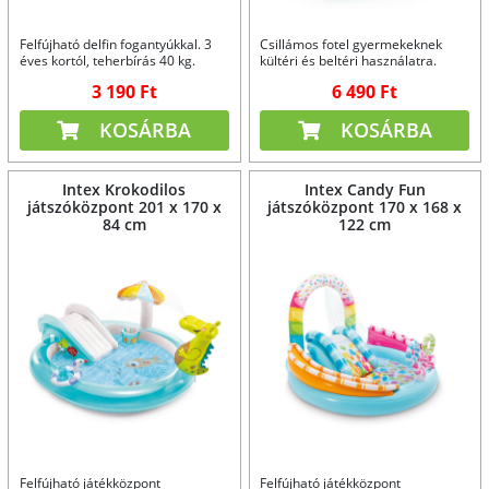
Felfújható delfin fogantyúkkal. 3
Csillámos fotel gyermekeknek
éves kortól, teherbírás 40 kg.
kültéri és beltéri használatra.
3 190 Ft
6 490 Ft
KOSÁRBA
KOSÁRBA
Intex Krokodilos
Intex Candy Fun
játszóközpont 201 x 170 x
játszóközpont 170 x 168 x
84 cm
122 cm
Felfújható játékközpont
Felfújható játékközpont