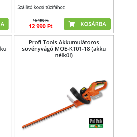
Szállító kocsi tűzifához
16 190 Ft
BA
KOSÁRBA
12 990 Ft
Profi Tools Akkumulátoros
kku
sövényvágó MOE-KT01-18 (akku
nélkül)