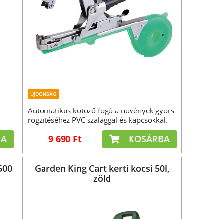
ÚJDONSÁG
Automatikus kötöző fogó a növények gyors
rögzítéséhez PVC szalaggal és kapcsokkal.
BA
9 690 Ft
KOSÁRBA
500
Garden King Cart kerti kocsi 50l,
zöld