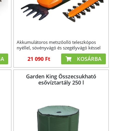
Akkumulátoros metszőolló teleszkópos
nyéllel, sövényvágó és szegélyvágó késsel
BA
21 090 Ft
KOSÁRBA
Garden King Összecsukható
esővíztartály 250 l