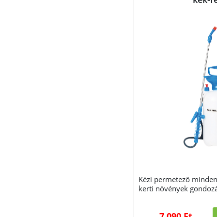
Kézi permetező minden
kerti növények gondoz
7 090 Ft