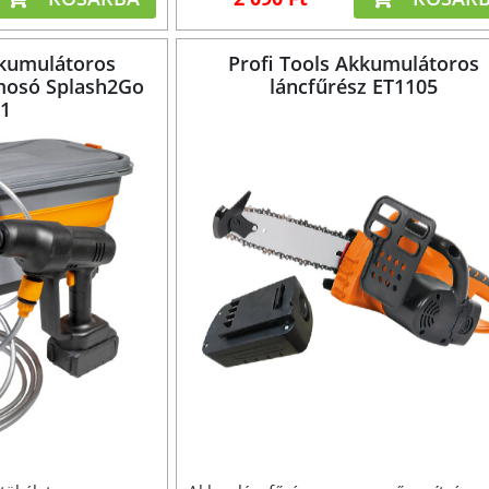
kkumulátoros
Profi Tools Akkumulátoros
osó Splash2Go
láncfűrész ET1105
01