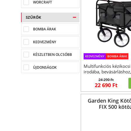
WORCRAFT
SZŰRŐK
BOMBA ÁRAK
KEDVEZMÉNY
KÉSZLETBEN OLCSÓBB
KEDVEZMÉNY
BOMBA ÁRAK
Multifunkciós kézikocs
ÚJDONSÁGOK
irodába, bevásárláshoz
24 290 Ft
22 690 Ft
Garden King Kötő
FIX 500 kötö