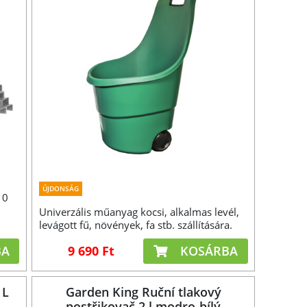
ÚJDONSÁG
10
Univerzális műanyag kocsi, alkalmas levél,
levágott fű, növények, fa stb. szállítására.
BA
9 690 Ft
KOSÁRBA
 L
Garden King Ruční tlakový
postřikovač 2 l modro-bílý