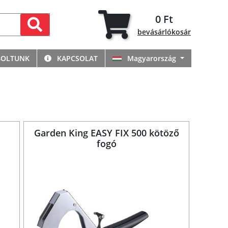
0 Ft
bevásárlókosár
BOLTUNK
KAPCSOLAT
Magyarország
Garden King EASY FIX 500 kötöző
fogó