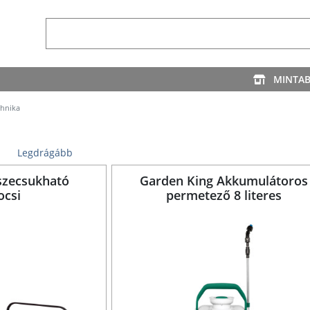
MINTA
chnika
Legdrágább
szecsukható
Garden King Akkumulátoros
ocsi
permetező 8 literes