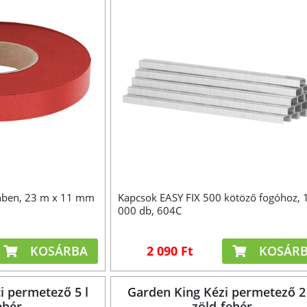
ínben, 23 m x 11 mm
Kapcsok EASY FIX 500 kötöző fogóhoz, 
000 db, 604C
KOSÁRBA
2 090 Ft
KOSÁR
i permetező 5 l
Garden King Kézi permetező 2
ehér
zöld-fehér