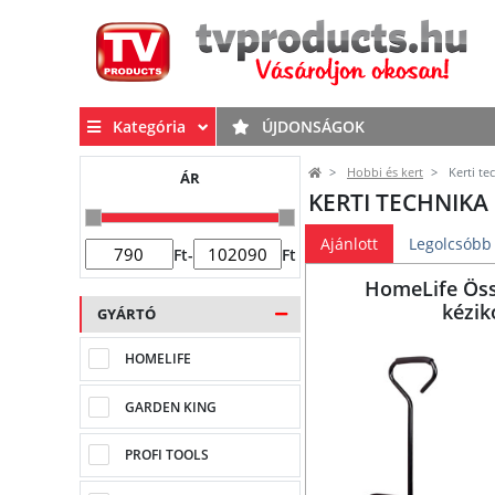
Kategória
ÚJDONSÁGOK
Hobbi és kert
Kerti te
ÁR
KERTI TECHNIKA
Ajánlott
Legolcsóbb
Ft
-
Ft
HomeLife Ös
kézik
GYÁRTÓ
HOMELIFE
GARDEN KING
PROFI TOOLS