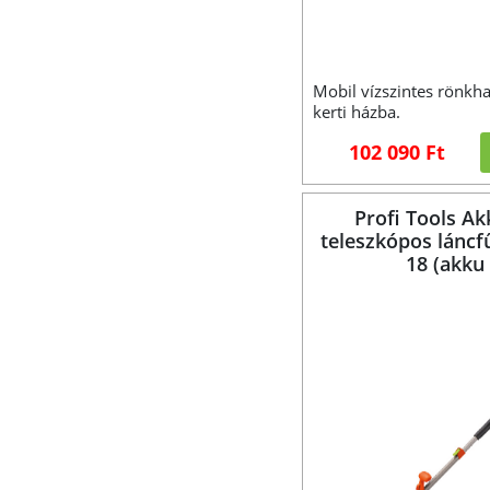
Mobil vízszintes rönkh
kerti házba.
102 090 Ft
Profi Tools A
teleszkópos láncf
18 (akku 