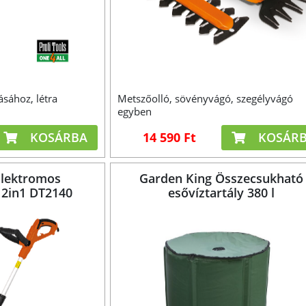
sához, létra
Metszőolló, sövényvágó, szegélyvágó
egyben
KOSÁRBA
14 590 Ft
KOSÁR
Elektromos
Garden King Összecsukható
 2in1 DT2140
esővíztartály 380 l