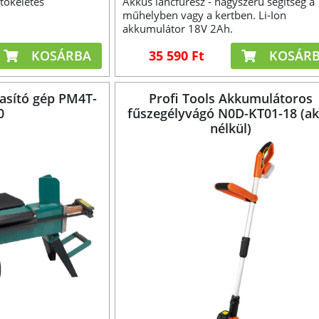
tökéletes
Akkus láncfűrész - nagyszerű segítség a
műhelyben vagy a kertben. Li-Ion
akkumulátor 18V 2Ah.
KOSÁRBA
35 590 Ft
KOSÁR
asító gép PM4T-
Profi Tools Akkumulátoros
0
fűszegélyvágó N0D-KT01-18 (a
nélkül)