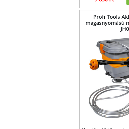
Profi Tools A
magasnyomású m
JH