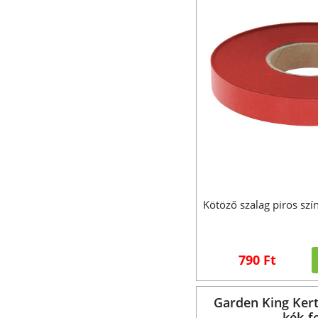
Kötöző szalag piros sz
790 Ft
Garden King Kert
kék-f