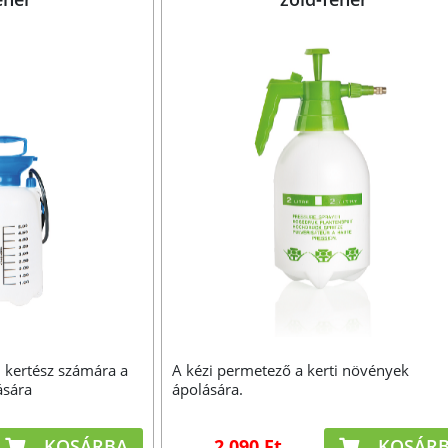
 kertész számára a
A kézi permetező a kerti növények
ására
ápolására.
KOSÁRBA
2 090 Ft
KOSÁR