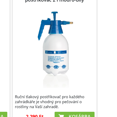
Ruční tlakový postřikovač pro každého
zahrádkáře je vhodný pro pečování o
rostliny na Vaší zahradě.
BA
2 290 Ft
KOSÁRBA