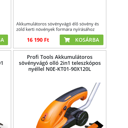
Akkumulátoros sövényvágó élő sövény és
zöld kerti növények formára nyírásához
BA
16 190 Ft
KOSÁRBA
Profi Tools Akkumulátoros
01
sövényvágó olló 2in1 teleszkópos
nyéllel N0E-KT01-90X120L