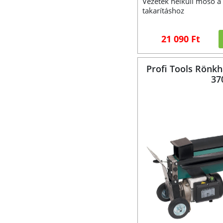
Vezeték nélküli mosó a 
takarításhoz
21 090 Ft
Profi Tools Rönkh
37