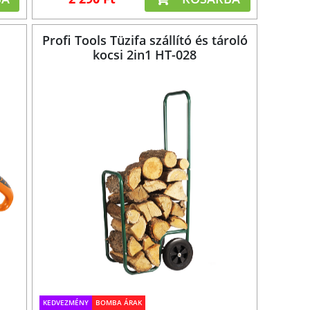
Profi Tools Tüzifa szállító és tároló
kocsi 2in1 HT-028
KEDVEZMÉNY
BOMBA ÁRAK