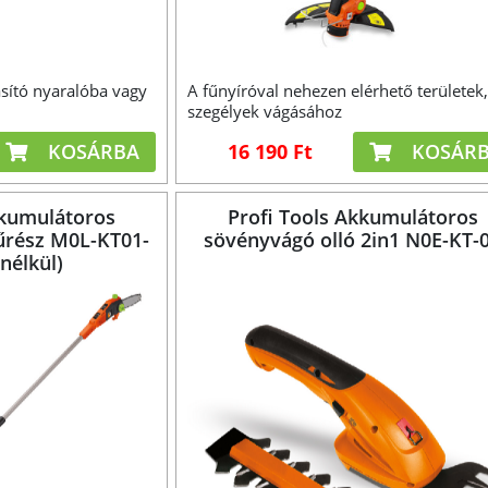
asító nyaralóba vagy
A fűnyíróval nehezen elérhető területek,
szegélyek vágásához
KOSÁRBA
16 190 Ft
KOSÁR
kkumulátoros
Profi Tools Akkumulátoros
űrész M0L-KT01-
sövényvágó olló 2in1 N0E-KT-
nélkül)