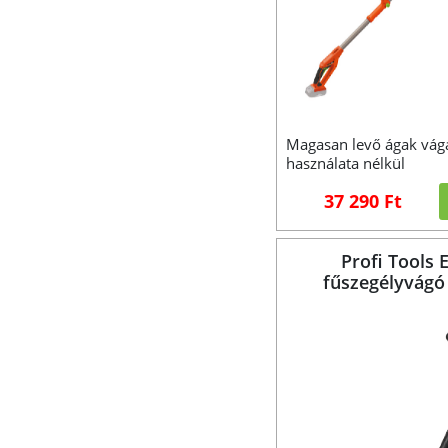
Magasan levő ágak vágá
használata nélkül
37 290 Ft
Profi Tools 
fűszegélyvágó