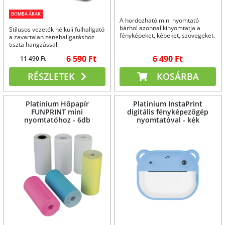
BOMBA ÁRAK
A hordozható mini nyomtató
bárhol azonnal kinyomtatja a
Stílusos vezeték nélküli fülhallgató
fényképeket, képeket, szövegeket.
a zavartalan zenehallgatáshoz
Bármilyen okostelefonnal
tiszta hangzással.
használható.
6 590 Ft
6 490 Ft
11 490 Ft
RÉSZLETEK
KOSÁRBA
Platinium Hőpapír
Platinium InstaPrint
FUNPRINT mini
digitális fényképezőgép
nyomtatóhoz - 6db
nyomtatóval - kék