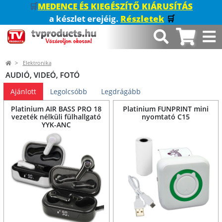
🛒
MEDENCE ÉS KIEGÉSZÍTŐ KIÁRUSÍTÁS
a készlet erejéig.
Részletek
🛒
Elektronika
AUDIÓ, VIDEÓ, FOTÓ
Ajánlott
Legolcsóbb
Legdrágább
Platinium AIR BASS PRO 18
Platinium FUNPRINT mini
vezeték nélküli fülhallgató
nyomtató C15
YYK-ANC