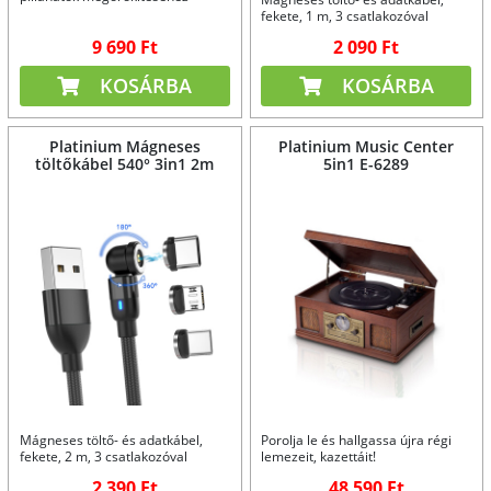
fekete, 1 m, 3 csatlakozóval
9 690 Ft
2 090 Ft
KOSÁRBA
KOSÁRBA
Platinium Mágneses
Platinium Music Center
töltőkábel 540° 3in1 2m
5in1 E-6289
Mágneses töltő- és adatkábel,
Porolja le és hallgassa újra régi
fekete, 2 m, 3 csatlakozóval
lemezeit, kazettáit!
2 390 Ft
48 590 Ft