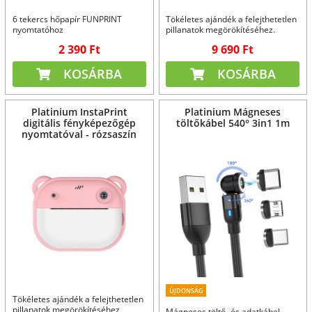
6 tekercs hőpapír FUNPRINT
Tökéletes ajándék a felejthetetlen
nyomtatóhoz
pillanatok megörökítéséhez.
2 390 Ft
9 690 Ft
KOSÁRBA
KOSÁRBA
Platinium InstaPrint
Platinium Mágneses
digitális fényképezőgép
töltőkábel 540° 3in1 1m
nyomtatóval - rózsaszín
ÚJDONSÁG
Tökéletes ajándék a felejthetetlen
pillanatok megörökítéséhez
Mágneses töltő- és adatkábel,