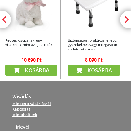
Kedves kiscica, aki úgy
Biztonságos, praktikus fellépő,
viselkedik, mint az igazi cicák.
gyerekeknek vagy mozgásban
korlátozottaknak
10 690 Ft
8 090 Ft
KOSÁRBA
KOSÁRBA
Vásárlás
Minden a vásárlásról
Kapcsolat
Mintaboltunk
Hírlevél