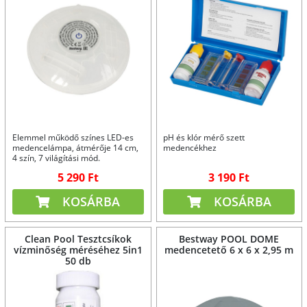
Elemmel működő színes LED-es
pH és klór mérő szett
medencelámpa, átmérője 14 cm,
medencékhez
4 szín, 7 világítási mód.
5 290 Ft
3 190 Ft
KOSÁRBA
KOSÁRBA
Clean Pool Tesztcsíkok
Bestway POOL DOME
vízminőség méréséhez 5in1
medencetető 6 x 6 x 2,95 m
50 db