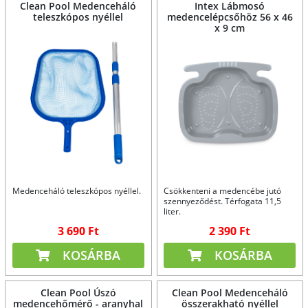
Clean Pool Medenceháló
Intex Lábmosó
teleszkópos nyéllel
medencelépcsőhöz 56 x 46
x 9 cm
Medenceháló teleszkópos nyéllel.
Csökkenteni a medencébe jutó
szennyeződést. Térfogata 11,5
liter.
3 690 Ft
2 390 Ft
KOSÁRBA
KOSÁRBA
Clean Pool Úszó
Clean Pool Medenceháló
medencehőmérő - aranyhal
összerakható nyéllel