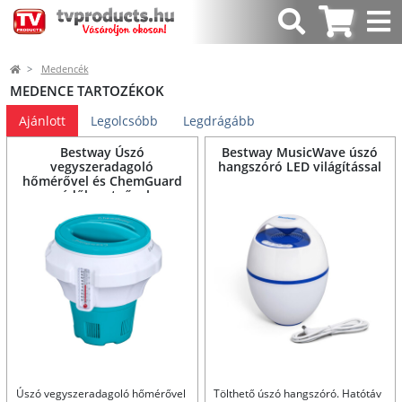
Medencék
MEDENCE TARTOZÉKOK
Ajánlott
Legolcsóbb
Legdrágább
Bestway Úszó
Bestway MusicWave úszó
vegyszeradagoló
hangszóró LED világítással
hőmérővel és ChemGuard
védőkesztyűvel
Úszó vegyszeradagoló hőmérővel
Tölthető úszó hangszóró. Hatótáv