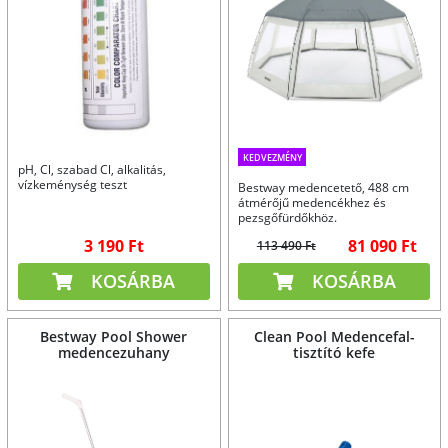
KEDVEZMÉNY
pH, Cl, szabad Cl, alkalitás,
vízkeménység teszt
Bestway medencetető, 488 cm
átmérőjű medencékhez és
pezsgőfürdőkhöz.
3 190 Ft
81 090 Ft
113 490 Ft
KOSÁRBA
KOSÁRBA
Bestway Pool Shower
Clean Pool Medencefal-
medencezuhany
tisztító kefe