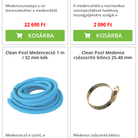
Medenceszivattyú a víz
A medenceháló a mechanikus
leeresztéséhez a medencéből.
szennyeződések hatékony
összegyűjtésére szolgál a
medence aljáról.
22 690 Ft
2 090 Ft
KOSÁRBA
KOSÁRBA
Clean Pool Medencecső 1 m
Clean Pool Medence
/ 32 mm kék
csőszorító bilincs 25-40 mm
Medencecső a szűrő, a
Medence csőszorító bilincs