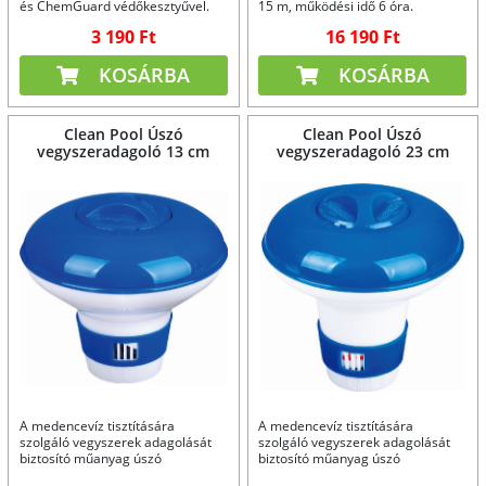
és ChemGuard védőkesztyűvel.
15 m, működési idő 6 óra.
3 190 Ft
16 190 Ft
KOSÁRBA
KOSÁRBA
Clean Pool Úszó
Clean Pool Úszó
vegyszeradagoló 13 cm
vegyszeradagoló 23 cm
A medencevíz tisztítására
A medencevíz tisztítására
szolgáló vegyszerek adagolását
szolgáló vegyszerek adagolását
biztosító műanyag úszó
biztosító műanyag úszó
tisztítószertartó.
tisztítószertartó.