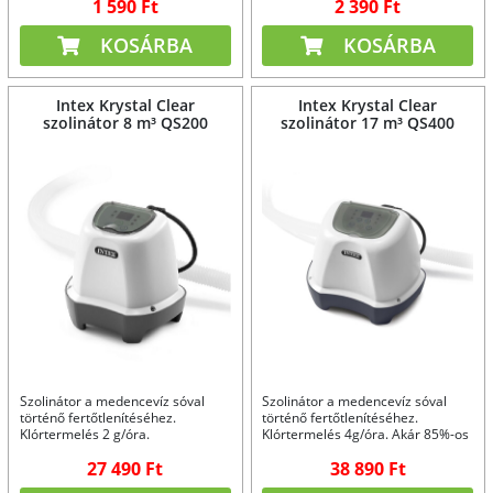
1 590 Ft
2 390 Ft
KOSÁRBA
KOSÁRBA
Intex Krystal Clear
Intex Krystal Clear
szolinátor 8 m³ QS200
szolinátor 17 m³ QS400
Szolinátor a medencevíz sóval
Szolinátor a medencevíz sóval
történő fertőtlenítéséhez.
történő fertőtlenítéséhez.
Klórtermelés 2 g/óra.
Klórtermelés 4g/óra. Akár 85%-os
megtakarítás a medence
27 490 Ft
38 890 Ft
vegyszerek árából.