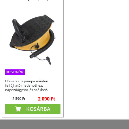
KEDVEZMÉNY
Univerzális pumpa minden
felfújható medencéhez,
napozóágyhoz és székhez.
Mérete 23x15 cm.
2 090 Ft
2 590 Ft
KOSÁRBA