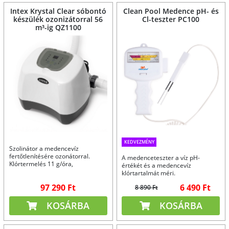
Intex Krystal Clear sóbontó
Clean Pool Medence pH- és
készülék ozonizátorral 56
Cl-teszter PC100
m³-ig QZ1100
KEDVEZMÉNY
Szolinátor a medencevíz
fertőtlenítésére ozonátorral.
A medenceteszter a víz pH-
Klórtermelés 11 g/óra,
értékét és a medencevíz
ózontermelés 150 mg/óra.
klórtartalmát méri.
97 290 Ft
6 490 Ft
8 890 Ft
KOSÁRBA
KOSÁRBA