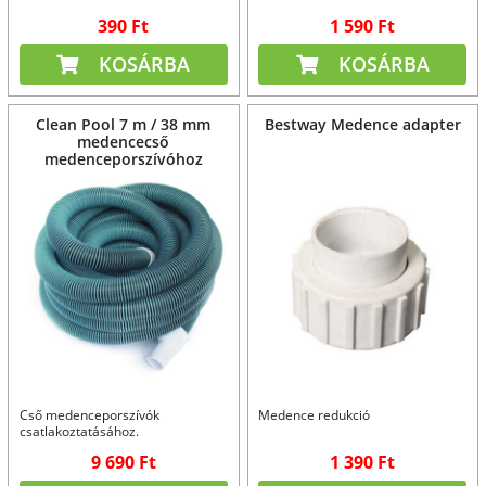
helyettesítésére. Hossza 1 m.
390 Ft
1 590 Ft
KOSÁRBA
KOSÁRBA
Clean Pool 7 m / 38 mm
Bestway Medence adapter
medencecső
medenceporszívóhoz
Cső medenceporszívók
Medence redukció
csatlakoztatásához.
9 690 Ft
1 390 Ft