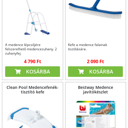
A medence lépcsőjére
Kefe a medence falainak
felszerelhető medencezuhany. 2
tisztítására.
zuhanyfej.
4 790 Ft
2 090 Ft
KOSÁRBA
KOSÁRBA
Clean Pool Medencefenék-
Bestway Medence
tisztító kefe
javítókészlet