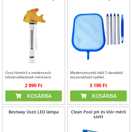
Úszó hőmérő a medencevíz
Medencetisztító háló 5 darabból
hőmérsékletének mérésére.
összerakható nyéllel.
2 090 Ft
3 190 Ft
KOSÁRBA
KOSÁRBA
Bestway Úszó LED lámpa
Clean Pool pH és klór mérő
szett