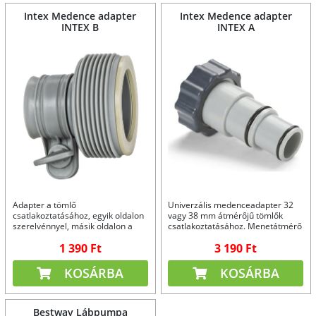
Intex Medence adapter
Intex Medence adapter
INTEX B
INTEX A
Adapter a tömlő
Univerzális medenceadapter 32
csatlakoztatásához, egyik oldalon
vagy 38 mm átmérőjű tömlők
szerelvénnyel, másik oldalon a
csatlakoztatásához. Menetátmérő
medencéhez való csatlakozással.
58 mm.
1 390 Ft
3 190 Ft
KOSÁRBA
KOSÁRBA
Bestway Lábpumpa