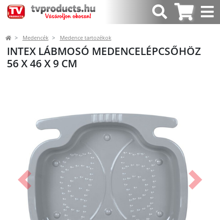
Medencék
Medence tartozékok
INTEX LÁBMOSÓ MEDENCELÉPCSŐHÖZ
56 X 46 X 9 CM
Előző
Követk