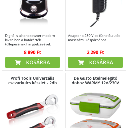
Digitális alkoholteszter modern
Adapter a 230 V-os fűthető autós
kivitelben a határérték
masszázs üléspárnához
túllépésének hangjelzésével.
8 890 Ft
2 290 Ft
KOSÁRBA
KOSÁRBA
Profi Tools Univerzális
De Gusto Ételmelegítő
csavarkulcs készlet - 2db
doboz WARMY 12V/230V