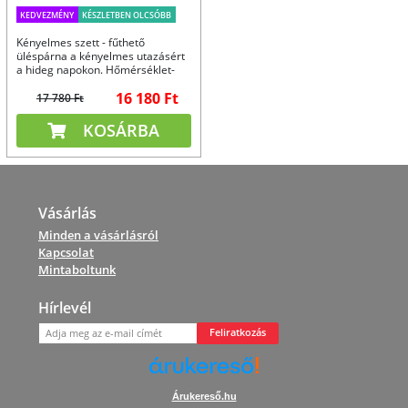
KEDVEZMÉNY
KÉSZLETBEN OLCSÓBB
Kényelmes szett - fűthető
üléspárna a kényelmes utazásért
a hideg napokon. Hőmérséklet-
szabályozás, 12V.
16 180 Ft
17 780 Ft
KOSÁRBA
Vásárlás
Minden a vásárlásról
Kapcsolat
Mintaboltunk
Hírlevél
Feliratkozás
Árukereső.hu