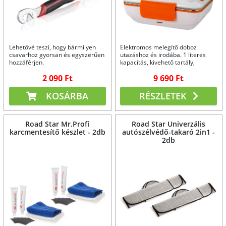
Lehetővé teszi, hogy bármilyen
Elektromos melegítő doboz
csavarhoz gyorsan és egyszerűen
utazáshoz és irodába. 1 literes
hozzáférjen.
kapacitás, kivehető tartály,
rozsdamentes acél evőeszközök.
2 090 Ft
9 690 Ft
2 színben.
KOSÁRBA
RÉSZLETEK
Road Star Mr.Profi
Road Star Univerzális
karcmentesítő készlet - 2db
autószélvédő-takaró 2in1 -
2db