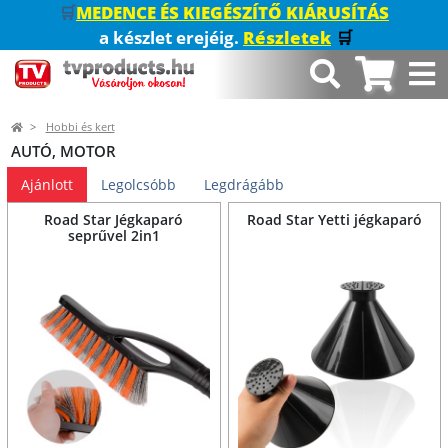
🛒
MEDENCE ÉS KIEGÉSZÍTŐ KIÁRUSÍTÁS
a készlet erejéig.
Részletek
🛒
Hobbi és kert
AUTÓ, MOTOR
Ajánlott
Legolcsóbb
Legdrágább
Road Star Jégkaparó
Road Star Yetti jégkaparó
seprűvel 2in1