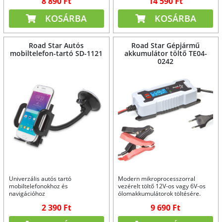
8 890 Ft
14 590 Ft
KOSÁRBA
KOSÁRBA
Road Star Autós
Road Star Gépjármű
mobiltelefon-tartó SD-1121
akkumulátor töltő TE04-
0242
Univerzális autós tartó
Modern mikroprocesszorral
mobiltelefonokhoz és
vezérelt töltő 12V-os vagy 6V-os
navigációhoz
ólomakkumulátorok töltésére.
2 390 Ft
9 690 Ft