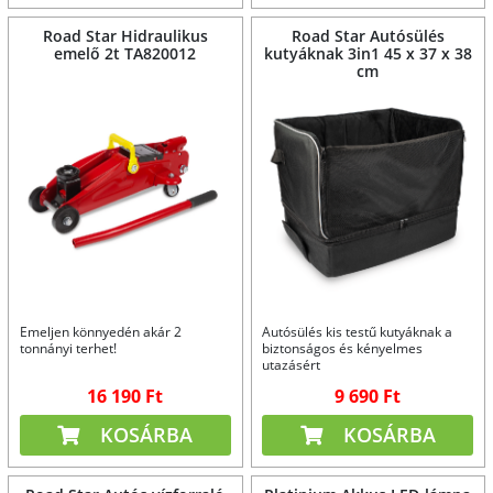
Road Star Hidraulikus
Road Star Autósülés
emelő 2t TA820012
kutyáknak 3in1 45 x 37 x 38
cm
Emeljen könnyedén akár 2
Autósülés kis testű kutyáknak a
tonnányi terhet!
biztonságos és kényelmes
utazásért
16 190 Ft
9 690 Ft
KOSÁRBA
KOSÁRBA