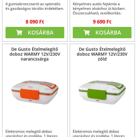
4 gumiabroncstartó az optimális
Kényelmes autós fejtámla a
és gazdaságos tárolás érdekében.
kényelmes alváshoz út közben.
Összecsukható, textilborítás.
8 090 Ft
9 690 Ft
KOSÁRBA
KOSÁRBA
De Gusto Ételmelegítő
De Gusto Ételmelegítő
doboz WARMY 12V/230V
doboz WARMY 12V/230V
narancssárga
zöld
Elektromos melegítő doboz
Elektromos melegítő doboz
utazáshoz és irodába. 1 literes
utazáshoz és irodába. 1 literes