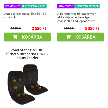
KEDVEZMÉNY
KÉSZLETBEN OLCSÓBB
KEDVEZMÉNY
KÉSZLETBEN OLCSÓBB
Autós tároló doboz 40 x 30 x 30
A páramentesítő hatékonyan
cm - 2db
eltávolítja a nedvességet,
csökkenti a ködképződést és
egészséges klímát biztosít.
2 580 Ft
5 380 Ft
4 180 Ft
6 980 Ft
KOSÁRBA
KOSÁRBA
Road Star COMFORT
fűthető üléspárna H021 2
db-os készlet