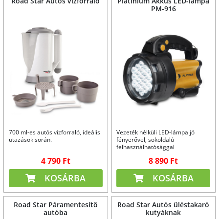
Road Star Autós vízforraló
Platinium Akkus LED-lámpa
PM-916
700 ml-es autós vízforraló, ideális
Vezeték nélküli LED-lámpa jó
utazások során.
fényerővel, sokoldalú
felhasználhatósággal
4 790 Ft
8 890 Ft
KOSÁRBA
KOSÁRBA
Road Star Páramentesítő
Road Star Autós üléstakaró
autóba
kutyáknak