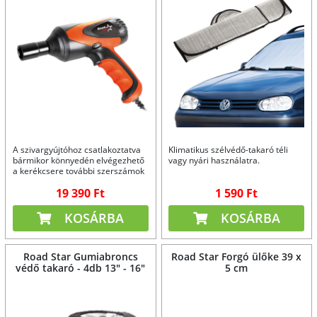
A szivargyújtóhoz csatlakoztatva
Klimatikus szélvédő-takaró téli
bármikor könnyedén elvégezhető
vagy nyári használatra.
a kerékcsere további szerszámok
és tartozékok nélkül
19 390 Ft
1 590 Ft
KOSÁRBA
KOSÁRBA
Road Star Gumiabroncs
Road Star Forgó ülőke 39 x
védő takaró - 4db 13" - 16"
5 cm