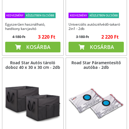
KEDVEZMÉNY
KÉSZLETBEN OLCSÓBB
KEDVEZMÉNY
KÉSZLETBEN OLCSÓBB
Egyszerűen használható,
Univerzális autószélvédő-takaró
hatékony karcjavító
2in1 - 2db
3 220 Ft
2 220 Ft
4 180 Ft
3 180 Ft
KOSÁRBA
KOSÁRBA
Road Star Autós tároló
Road Star Páramentesítő
doboz 40 x 30 x 30 cm - 2db
autóba - 2db