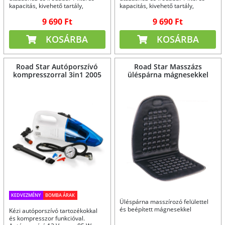
kapacitás, kivehető tartály,
kapacitás, kivehető tartály,
rozsdamentes acél evőeszközök.
rozsdamentes acél evőeszközök.
9 690 Ft
9 690 Ft
2 színben.
KOSÁRBA
KOSÁRBA
Road Star Autóporszívó
Road Star Masszázs
kompresszorral 3in1 2005
üléspárna mágnesekkel
KEDVEZMÉNY
BOMBA ÁRAK
Üléspárna masszírozó felülettel
és beépített mágnesekkel
Kézi autóporszívó tartozékokkal
és kompresszor funkcióval.