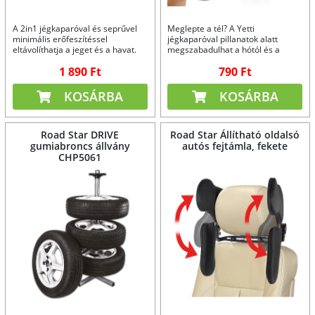
A 2in1 jégkaparóval és seprűvel
Meglepte a tél? A Yetti
minimális erőfeszítéssel
jégkaparóval pillanatok alatt
eltávolíthatja a jeget és a havat.
megszabadulhat a hótól és a
jégtől.
1 890 Ft
790 Ft
KOSÁRBA
KOSÁRBA
Road Star DRIVE
Road Star Állítható oldalsó
gumiabroncs állvány
autós fejtámla, fekete
CHP5061