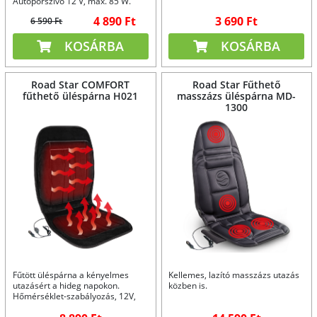
Autóporszívó 12 V, max. 85 W.
4 890 Ft
3 690 Ft
6 590 Ft
KOSÁRBA
KOSÁRBA
Road Star COMFORT
Road Star Fűthető
fűthető üléspárna H021
masszázs üléspárna MD-
1300
Fűtött üléspárna a kényelmes
Kellemes, lazító masszázs utazás
utazásért a hideg napokon.
közben is.
Hőmérséklet-szabályozás, 12V,
egyedi méret.