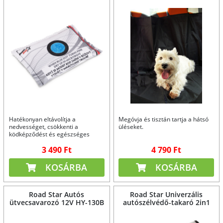
Hatékonyan eltávolítja a
Megóvja és tisztán tartja a hátsó
nedvességet, csökkenti a
üléseket.
ködképződést és egészséges
klímát teremt.
3 490 Ft
4 790 Ft
KOSÁRBA
KOSÁRBA
Road Star Autós
Road Star Univerzális
ütvecsavarozó 12V HY-130B
autószélvédő-takaró 2in1