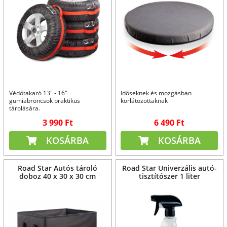
Védőtakaró 13" - 16"
Időseknek és mozgásban
gumiabroncsok praktikus
korlátozottaknak
tárolására.
3 990 Ft
6 490 Ft
KOSÁRBA
KOSÁRBA
Road Star Autós tároló
Road Star Univerzális autó-
doboz 40 x 30 x 30 cm
tisztítószer 1 liter