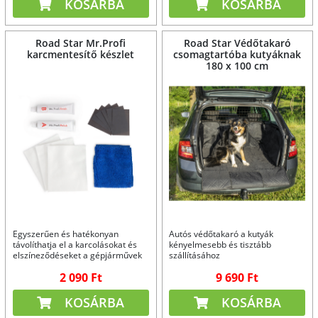
KOSÁRBA
KOSÁRBA
Road Star Mr.Profi
Road Star Védőtakaró
karcmentesítő készlet
csomagtartóba kutyáknak
180 x 100 cm
Egyszerűen és hatékonyan
Autós védőtakaró a kutyák
távolíthatja el a karcolásokat és
kényelmesebb és tisztább
elszíneződéseket a gépjárművek
szállításához
festett felületeiről
2 090 Ft
9 690 Ft
KOSÁRBA
KOSÁRBA