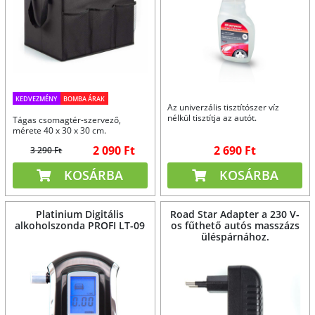
KEDVEZMÉNY
BOMBA ÁRAK
Az univerzális tisztítószer víz
nélkül tisztítja az autót.
Tágas csomagtér-szervező,
mérete 40 x 30 x 30 cm.
2 090 Ft
2 690 Ft
3 290 Ft
KOSÁRBA
KOSÁRBA
Platinium Digitális
Road Star Adapter a 230 V-
alkoholszonda PROFI LT-09
os fűthető autós masszázs
üléspárnához.