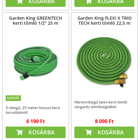
KOSÁRBA
KOSÁRBA
Garden King GREENTECH
Garden King FLEXI X TRIO
kerti tömlő 1/2" 25 m
TECH kerti tömlő 22,5 m
AJÁNDÉK
Háromrétegű latex kerti tömlő
sárgaréz tömlővégekkel.
3 rétegű, 25 méter hosszú kerti
locsolótömlő
6 190 Ft
8 090 Ft
KOSÁRBA
KOSÁRBA