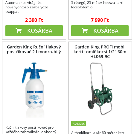
Automatikus virág- és
5 rétegű, 25 méter hosszú kerti
növényöntöző szabályozó
locsolótömlő
csappal.
2 390 Ft
7 990 Ft
KOSÁRBA
KOSÁRBA
Garden King Ruční tlakový
Garden King PROFI mobil
postřikovač 2 l modro-bílý
kerti tömlőkocsi 1/2" 60m
HL069-9C
AJÁNDÉK
Ruční tlakový postřikovač pro
každého zahrádkáře je vhodný
A tömlőkocsi akár 60 méter kerti