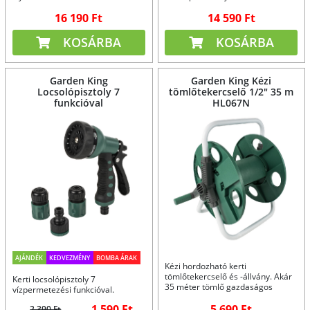
szétszerelés.
összeszerelés és szétszerelés
16 190 Ft
14 590 Ft
KOSÁRBA
KOSÁRBA
Garden King
Garden King Kézi
Locsolópisztoly 7
tömlőtekercselő 1/2" 35 m
funkcióval
HL067N
AJÁNDÉK
KEDVEZMÉNY
BOMBA ÁRAK
Kézi hordozható kerti
tömlőtekercselő és -állvány. Akár
Kerti locsolópisztoly 7
35 méter tömlő gazdaságos
vízpermetezési funkcióval.
tárolása.
1 590 Ft
5 690 Ft
2 390 Ft