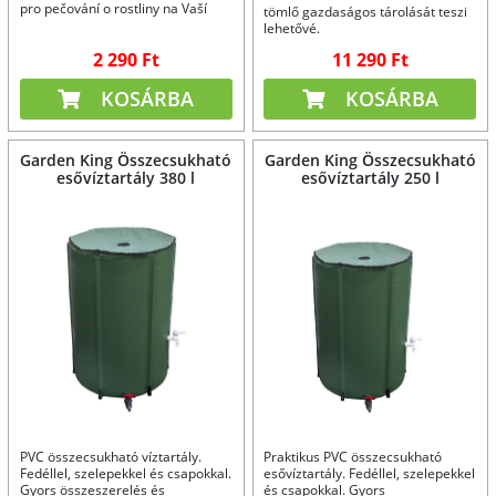
pro pečování o rostliny na Vaší
tömlő gazdaságos tárolását teszi
zahradě.
lehetővé.
2 290 Ft
11 290 Ft
KOSÁRBA
KOSÁRBA
Garden King Összecsukható
Garden King Összecsukható
esővíztartály 380 l
esővíztartály 250 l
PVC összecsukható víztartály.
Praktikus PVC összecsukható
Fedéllel, szelepekkel és csapokkal.
esővíztartály. Fedéllel, szelepekkel
Gyors összeszerelés és
és csapokkal. Gyors