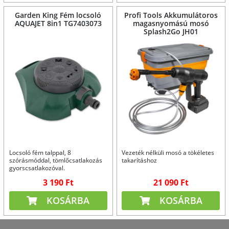
Garden King Fém locsoló
Profi Tools Akkumulátoros
AQUAJET 8in1 TG7403073
magasnyomású mosó
Splash2Go JH01
Locsoló fém talppal, 8
Vezeték nélküli mosó a tökéletes
szórásmóddal, tömlőcsatlakozás
takarításhoz
gyorscsatlakozóval.
3 190 Ft
21 090 Ft
KOSÁRBA
KOSÁRBA