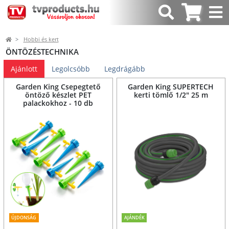
Hobbi és kert
ÖNTÖZÉSTECHNIKA
Ajánlott
Legolcsóbb
Legdrágább
Garden King Csepegtető
Garden King SUPERTECH
öntöző készlet PET
kerti tömlő 1/2" 25 m
palackokhoz - 10 db
ÚJDONSÁG
AJÁNDÉK