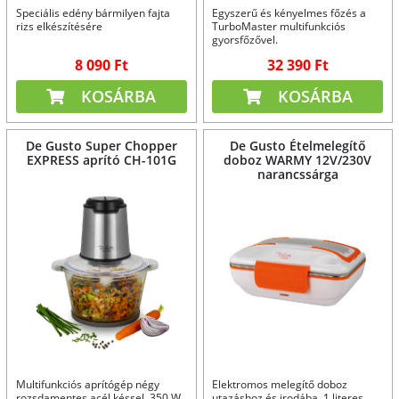
Speciális edény bármilyen fajta
Egyszerű és kényelmes főzés a
rizs elkészítésére
TurboMaster multifunkciós
gyorsfőzővel.
8 090 Ft
32 390 Ft
KOSÁRBA
KOSÁRBA
De Gusto Super Chopper
De Gusto Ételmelegítő
EXPRESS aprító CH-101G
doboz WARMY 12V/230V
narancssárga
Multifunkciós aprítógép négy
Elektromos melegítő doboz
rozsdamentes acél késsel, 350 W,
utazáshoz és irodába. 1 literes