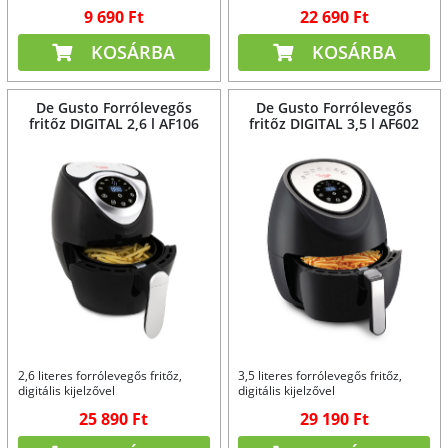
rozsdamentes acél evőeszközök.
9 690 Ft
22 690 Ft
2 színben.
KOSÁRBA
KOSÁRBA
De Gusto Forrólevegős
De Gusto Forrólevegős
fritőz DIGITAL 2,6 l AF106
fritőz DIGITAL 3,5 l AF602
2,6 literes forrólevegős fritőz,
3,5 literes forrólevegős fritőz,
digitális kijelzővel
digitális kijelzővel
25 890 Ft
29 190 Ft