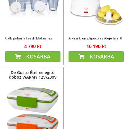
6 db pohár a Fresh Makerhez
A kézi krumplipucolás ideje lejárt!
4 790 Ft
16 190 Ft
KOSÁRBA
KOSÁRBA
De Gusto Ételmelegítő
doboz WARMY 12V/230V