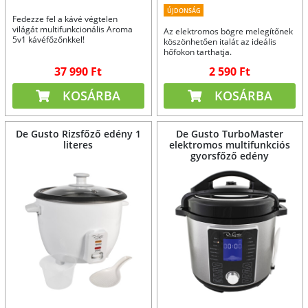
ÚJDONSÁG
Fedezze fel a kávé végtelen
világát multifunkcionális Aroma
Az elektromos bögre melegítőnek
5v1 kávéfőzőnkkel!
köszönhetően italát az ideális
hőfokon tarthatja.
37 990 Ft
2 590 Ft
KOSÁRBA
KOSÁRBA
De Gusto Rizsfőző edény 1
De Gusto TurboMaster
literes
elektromos multifunkciós
gyorsfőző edény