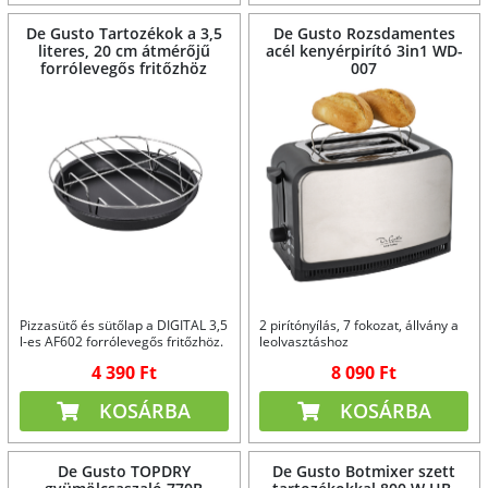
De Gusto Tartozékok a 3,5
De Gusto Rozsdamentes
literes, 20 cm átmérőjű
acél kenyérpirító 3in1 WD-
forrólevegős fritőzhöz
007
Pizzasütő és sütőlap a DIGITAL 3,5
2 pirítónyílás, 7 fokozat, állvány a
l-es AF602 forrólevegős fritőzhöz.
leolvasztáshoz
4 390 Ft
8 090 Ft
KOSÁRBA
KOSÁRBA
De Gusto TOPDRY
De Gusto Botmixer szett