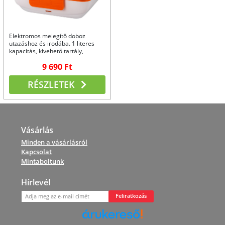
Elektromos melegítő doboz
utazáshoz és irodába. 1 literes
kapacitás, kivehető tartály,
rozsdamentes acél evőeszközök.
9 690 Ft
2 színben.
RÉSZLETEK
Vásárlás
Minden a vásárlásról
Kapcsolat
Mintaboltunk
Hírlevél
Feliratkozás