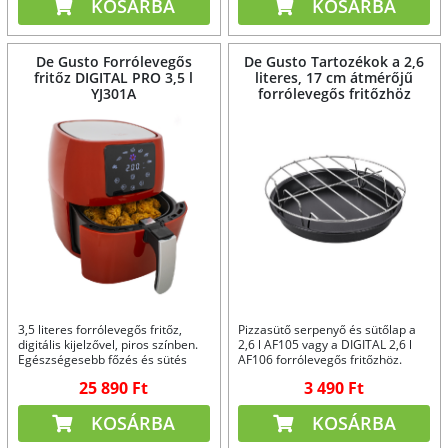
KOSÁRBA
KOSÁRBA
De Gusto Forrólevegős
De Gusto Tartozékok a 2,6
fritőz DIGITAL PRO 3,5 l
literes, 17 cm átmérőjű
YJ301A
forrólevegős fritőzhöz
3,5 literes forrólevegős fritőz,
Pizzasütő serpenyő és sütőlap a
digitális kijelzővel, piros színben.
2,6 l AF105 vagy a DIGITAL 2,6 l
Egészségesebb főzés és sütés
AF106 forrólevegős fritőzhöz.
25 890 Ft
3 490 Ft
KOSÁRBA
KOSÁRBA