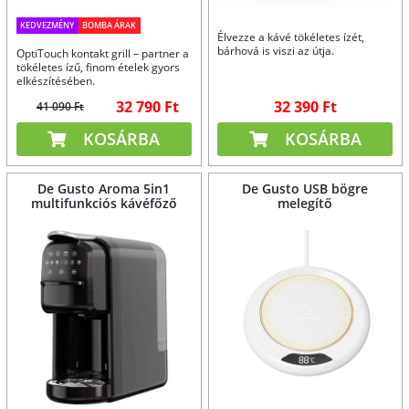
KEDVEZMÉNY
BOMBA ÁRAK
Élvezze a kávé tökéletes ízét,
bárhová is viszi az útja.
OptiTouch kontakt grill – partner a
tökéletes ízű, finom ételek gyors
elkészítésében.
32 790 Ft
32 390 Ft
41 090 Ft
KOSÁRBA
KOSÁRBA
De Gusto Aroma 5in1
De Gusto USB bögre
multifunkciós kávéfőző
melegítő