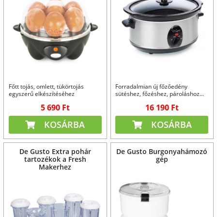
Főtt tojás, omlett, tükörtojás
Forradalmian új főzőedény
egyszerű elkészítéséhez
sütéshez, főzéshez, pároláshoz...
5 690 Ft
16 190 Ft
KOSÁRBA
KOSÁRBA
De Gusto Extra pohár
De Gusto Burgonyahámozó
tartozékok a Fresh
gép
Makerhez