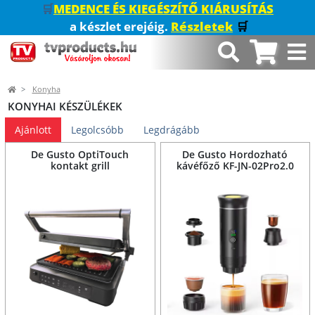
🛒
MEDENCE ÉS KIEGÉSZÍTŐ KIÁRUSÍTÁS
a készlet erejéig.
Részletek
🛒
Konyha
KONYHAI KÉSZÜLÉKEK
Ajánlott
Legolcsóbb
Legdrágább
De Gusto OptiTouch
De Gusto Hordozható
kontakt grill
kávéfőző KF-JN-02Pro2.0