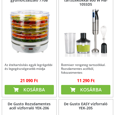
gyümölcsaszaló 770B
tartozékokkal 800 W HB-
105SDS
Az ételtartósítás egyik legrégebbi
Botmixer rengeteg tartozékkal.
és legegészségesebb módja
Rozsdamentes acélból,
fokozatmentes
sebességszabályozással.
21 090 Ft
11 290 Ft
KOSÁRBA
KOSÁRBA
De Gusto Rozsdamentes
De Gusto EASY vízforraló
acél vízforraló YEK-206
YEK-205