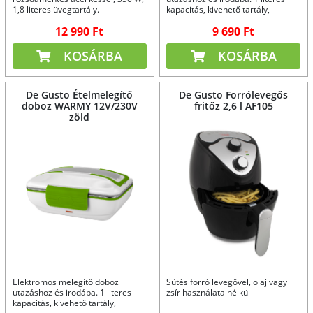
1,8 literes üvegtartály.
kapacitás, kivehető tartály,
rozsdamentes acél evőeszközök.
12 990 Ft
9 690 Ft
KOSÁRBA
KOSÁRBA
De Gusto Ételmelegítő
De Gusto Forrólevegős
doboz WARMY 12V/230V
fritőz 2,6 l AF105
zöld
Elektromos melegítő doboz
Sütés forró levegővel, olaj vagy
utazáshoz és irodába. 1 literes
zsír használata nélkül
kapacitás, kivehető tartály,