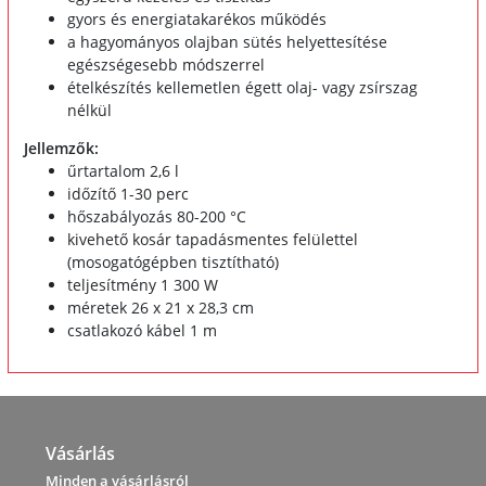
gyors és energiatakarékos működés
a hagyományos olajban sütés helyettesítése
egészségesebb módszerrel
ételkészítés kellemetlen égett olaj- vagy zsírszag
nélkül
Jellemzők:
űrtartalom 2,6 l
időzítő 1-30 perc
hőszabályozás 80-200 °C
kivehető kosár tapadásmentes felülettel
(mosogatógépben tisztítható)
teljesítmény 1 300 W
méretek 26 x 21 x 28,3 cm
csatlakozó kábel 1 m
Vásárlás
Minden a vásárlásról