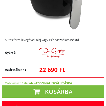
Sütés forró levegővel, olaj vagy zsír használata nélkül
Gyártó:
22 690 Ft
Az ár nálunk
:
Több mint 5 darab
-
AZONNALI SZÁLLÍTÁSRA
KOSÁRBA