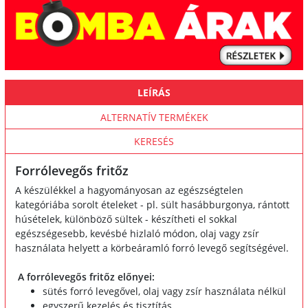
LEÍRÁS
ALTERNATÍV TERMÉKEK
KERESÉS
Forrólevegős fritőz
A készülékkel a hagyományosan az egészségtelen
kategóriába sorolt ételeket - pl. sült hasábburgonya, rántott
húsételek, különböző sültek - készítheti el sokkal
egészségesebb, kevésbé hizlaló módon, olaj vagy zsír
használata helyett a körbeáramló forró levegő segítségével.
A forrólevegős fritőz előnyei:
sütés forró levegővel, olaj vagy zsír használata nélkül
egyszerű kezelés és tisztítás