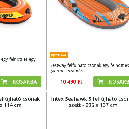
ÚJDONSÁG
 egy felnőtt és egy
Bestway felfújható csónak egy felnőtt é
gyermek számára
KOSÁRBA
10 490 Ft
KOSÁR
elfújható csónak
Intex Seahawk 3 felfújható csó
 x 114 cm
szett - 295 x 137 cm