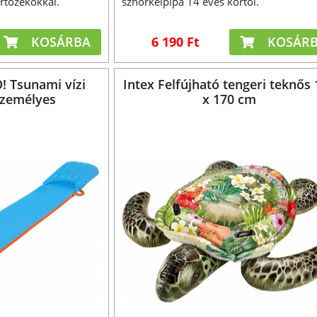
artozékokkal.
sznorkelpipa 14 éves kortól.
KOSÁRBA
6 190 Ft
KOSÁR
 Tsunami vízi
Intex Felfújható tengeri teknős
személyes
x 170 cm