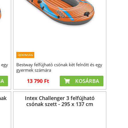
ÚJDONSÁG
s egy
Bestway felfújható csónak két felnőtt és egy
gyermek számára
BA
13 790 Ft
KOSÁRBA
nak
Intex Challenger 3 felfújható
csónak szett - 295 x 137 cm