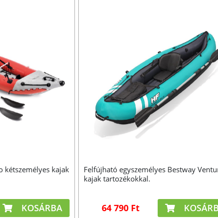
ro kétszemélyes kajak
Felfújható egyszemélyes Bestway Ventu
kajak tartozékokkal.
KOSÁRBA
64 790 Ft
KOSÁR