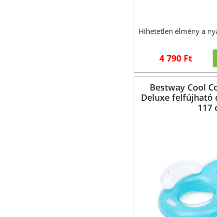
Hihetetlen élmény a ny
4 790 Ft
Bestway Cool C
Deluxe felfújható 
117