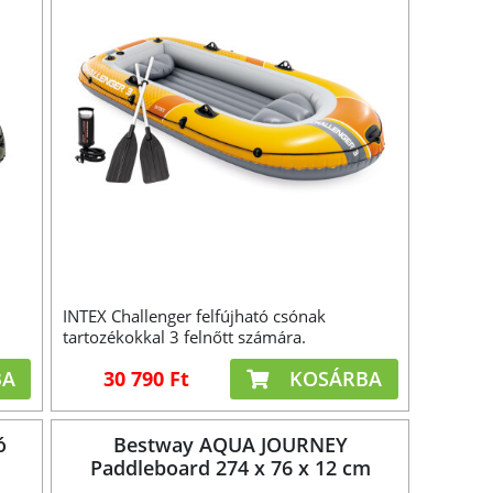
INTEX Challenger felfújható csónak
tartozékokkal 3 felnőtt számára.
BA
30 790 Ft
KOSÁRBA
ó
Bestway AQUA JOURNEY
Paddleboard 274 x 76 x 12 cm