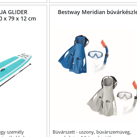
UA GLIDER
Bestway Meridian búvárkészl
 x 79 x 12 cm
egy személy
Búvárszett - uszony, búvárszemüveg,