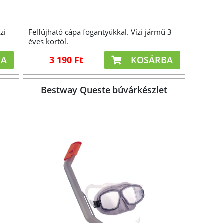
zi
Felfújható cápa fogantyúkkal. Vízi jármű 3
éves kortól.
BA
3 190 Ft
KOSÁRBA
Bestway Queste búvárkészlet