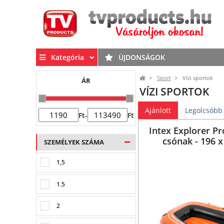
Kategória
ÚJDONSÁGOK
Sport
Vízi sportok
ÁR
VÍZI SPORTOK
Ajánlott
Legolcsóbb
Ft
-
Ft
Intex Explorer Pr
csónak - 196 x
SZEMÉLYEK SZÁMA
1,5
1.5
2