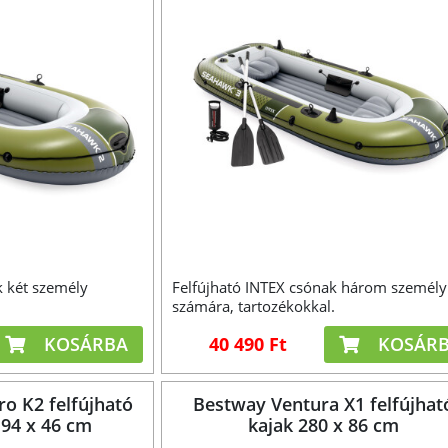
k két személy
Felfújható INTEX csónak három személy
.
számára, tartozékokkal.
KOSÁRBA
40 490 Ft
KOSÁR
ro K2 felfújható
Bestway Ventura X1 felfújhat
 94 x 46 cm
kajak 280 x 86 cm