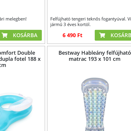
ári melegben!
Felfújható tengeri teknős fogantyúval. Ví
jármű 3 éves kortól.
KOSÁRBA
6 490 Ft
KOSÁR
omfort Double
Bestway Hableány felfújható
dupla fotel 188 x
matrac 193 x 101 cm
 cm