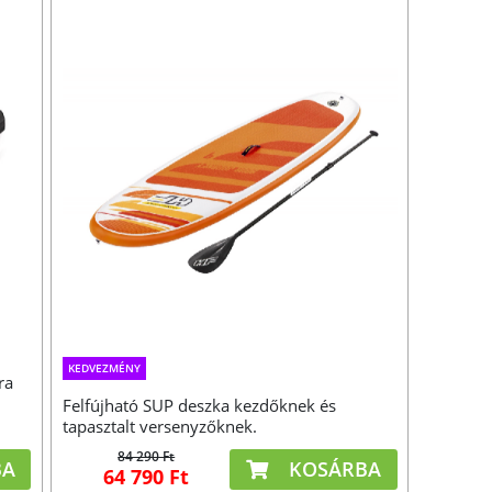
KEDVEZMÉNY
ra
Felfújható SUP deszka kezdőknek és
tapasztalt versenyzőknek.
84 290 Ft
BA
KOSÁRBA
64 790 Ft