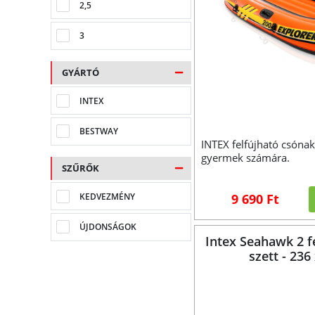
2,5
3
GYÁRTÓ
INTEX
BESTWAY
INTEX felfújható csónak
gyermek számára.
SZŰRŐK
KEDVEZMÉNY
9 690 Ft
ÚJDONSÁGOK
Intex Seahawk 2 f
szett - 236