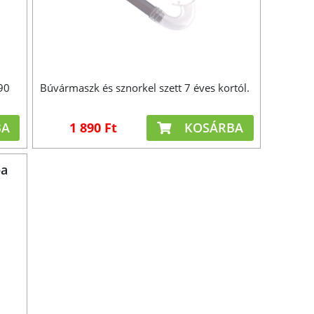
90
Búvármaszk és sznorkel szett 7 éves kortól.
BA
1 890 Ft
KOSÁRBA
pa