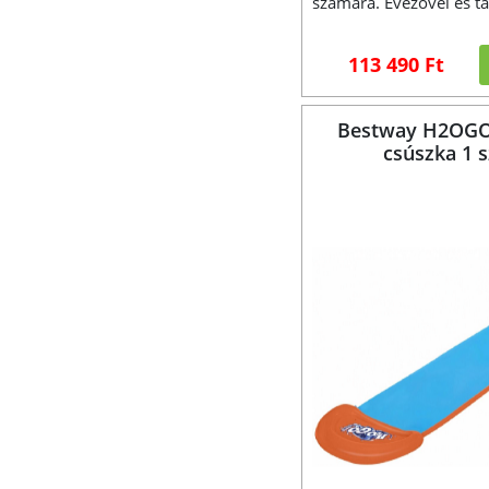
számára. Evezővel és t
113 490 Ft
Bestway H2OGO!
csúszka 1 