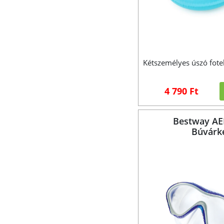
Kétszemélyes úszó fote
4 790 Ft
Bestway A
Búvárké