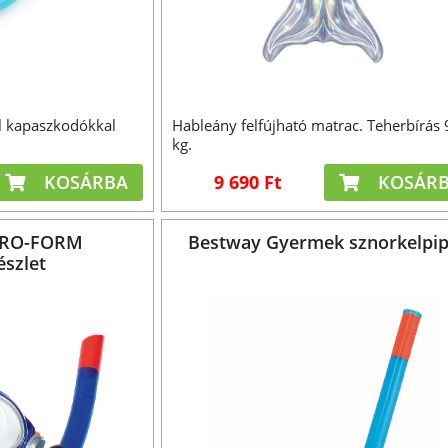
l kapaszkodókkal
Hableány felfújható matrac. Teherbírás 
kg.
KOSÁRBA
9 690 Ft
KOSÁR
ERO-FORM
Bestway Gyermek sznorkelpi
szlet