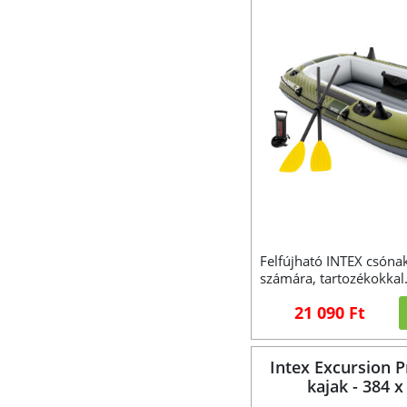
Felfújható INTEX csóna
számára, tartozékokkal
21 090 Ft
Intex Excursion P
kajak - 384 x