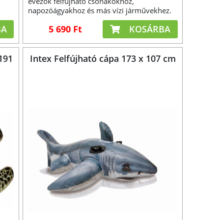
evezők felfújható csónakokhoz,
napozóágyakhoz és más vízi járművekhez.
BA
5 690 Ft
KOSÁRBA
 191
Intex Felfújható cápa 173 x 107 cm