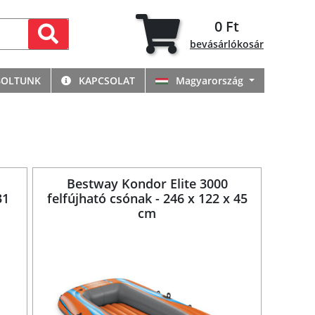
0 Ft
bevásárlókosár
BOLTUNK
KAPCSOLAT
Magyarország
Bestway Kondor Elite 3000
31
felfújható csónak - 246 x 122 x 45
cm