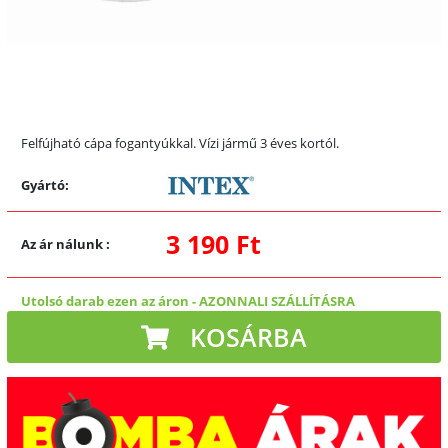
Felfújható cápa fogantyúkkal. Vízi jármű 3 éves kortól.
Gyártó:
3 190 Ft
Az ár nálunk
:
Utolsó darab ezen az áron
-
AZONNALI SZÁLLÍTÁSRA
KOSÁRBA