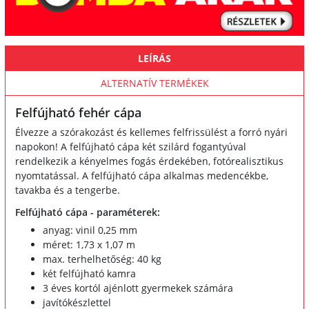
LEÍRÁS
ALTERNATÍV TERMÉKEK
Felfújható fehér cápa
Élvezze a szórakozást és kellemes felfrissülést a forró nyári
napokon! A felfújható cápa két szilárd fogantyúval
rendelkezik a kényelmes fogás érdekében, fotórealisztikus
nyomtatással. A felfújható cápa alkalmas medencékbe,
tavakba és a tengerbe.
Felfújható cápa - paraméterek:
anyag: vinil 0,25 mm
méret: 1,73 x 1,07 m
max. terhelhetőség: 40 kg
két felfújható kamra
3 éves kortól ajénlott gyermekek számára
javítókészlettel