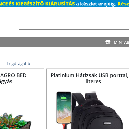
CE ÉS KIEGÉSZÍTŐ KIÁRUSÍTÁS
a készlet erejéig.
Rész
MINTA
Legdrágább
g AGRO BED
Platinium Hátizsák USB porttal,
ágyás
literes