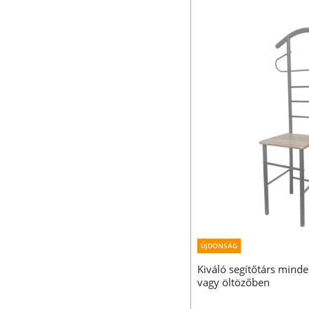
ÚJDONSÁG
Kiváló segítőtárs mind
vagy öltözőben