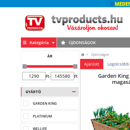
🛒
MEDEN
Kategória
ÚJDONSÁGOK
Újdonságok
ÁR
Ajánlott
Legolcsóbb
Garden Kin
Ft
-
Ft
magas
GYÁRTÓ
GARDEN KING
PLATINIUM
WELLIFE