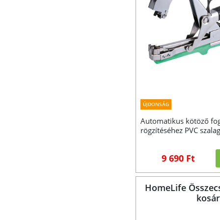
ÚJDONSÁG
Automatikus kötöző fo
rögzítéséhez PVC szalag
9 690 Ft
HomeLife Összecs
kosár