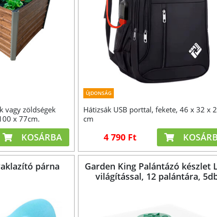
ÚJDONSÁG
k vagy zöldségek
Hátizsák USB porttal, fekete, 46 x 32 x 
 100 x 77cm.
cm
KOSÁRBA
4 790 Ft
KOSÁR
yaklazító párna
Garden King Palántázó készlet 
világítással, 12 palántára, 5d