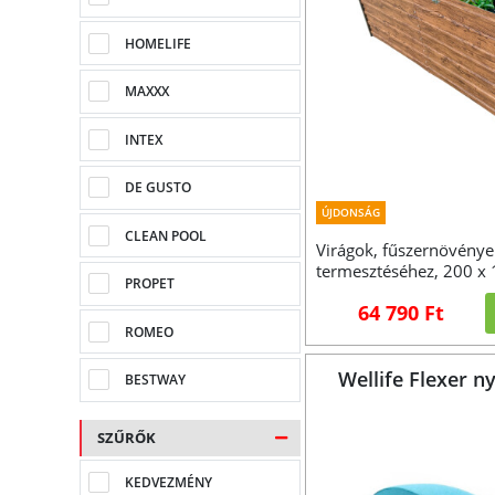
HOMELIFE
MAXXX
INTEX
DE GUSTO
ÚJDONSÁG
CLEAN POOL
Virágok, fűszernövénye
termesztéséhez, 200 x
PROPET
64 790 Ft
ROMEO
Wellife Flexer n
BESTWAY
SZŰRŐK
KEDVEZMÉNY