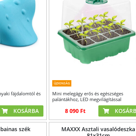
ÚJDONSÁG
nyaki fájdalomtól és
Mini melegágy erős és egészséges
palántákhoz, LED megvilágítással
KOSÁRBA
8 090 Ft
KOSÁR
bainas szék
MAXXX Asztali vasalódeszka
81x31cm