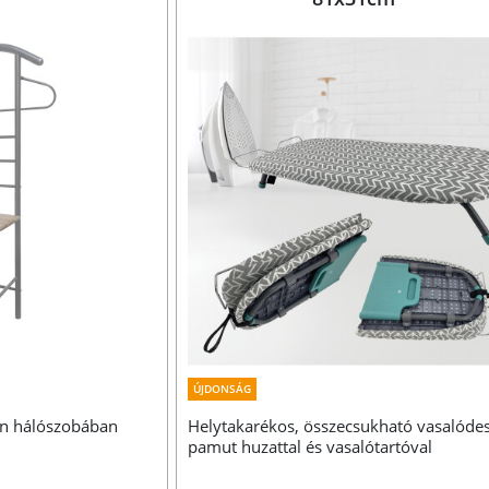
ÚJDONSÁG
en hálószobában
Helytakarékos, összecsukható vasalóde
pamut huzattal és vasalótartóval