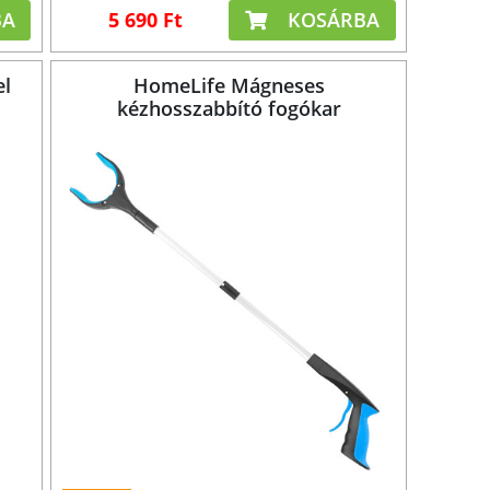
BA
5 690 Ft
KOSÁRBA
el
HomeLife Mágneses
kézhosszabbító fogókar