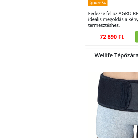
ÚJDONSÁG
Fedezze fel az AGRO BE
ideális megoldás a kén
termesztéshez.
72 890 Ft
Wellife Tépőzár