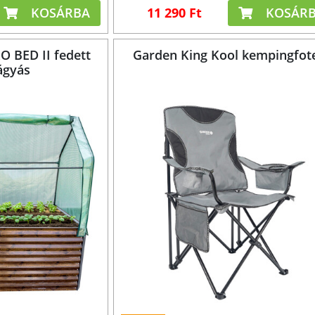
KOSÁRBA
11 290 Ft
KOSÁR
 BED II fedett
Garden King Kool kempingfot
ágyás