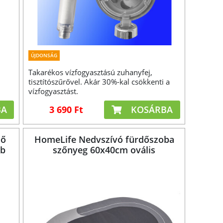
ÚJDONSÁG
Takarékos vízfogyasztású zuhanyfej,
tisztítószűrővel. Akár 30%-kal csökkenti a
vízfogyasztást.
BA
3 690 Ft
KOSÁRBA
ző
HomeLife Nedvszívó fürdőszoba
db
szőnyeg 60x40cm ovális