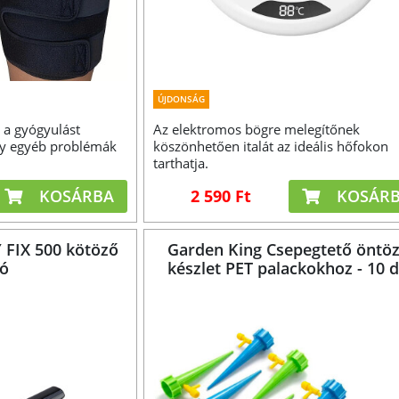
ÚJDONSÁG
 a gyógyulást
Az elektromos bögre melegítőnek
gy egyéb problémák
köszönhetően italát az ideális hőfokon
tarthatja.
KOSÁRBA
2 590 Ft
KOSÁR
 FIX 500 kötöző
Garden King Csepegtető öntö
gó
készlet PET palackokhoz - 10 