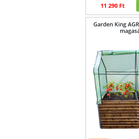
11 290 Ft
Garden King AGRO
magas