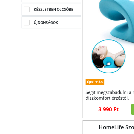
KÉSZLETBEN OLCSÓBB
ÚJDONSÁGOK
ÚJDONSÁG
Segít megszabadulni a 
diszkomfort érzéstől.
3 990 Ft
HomeLife Szo