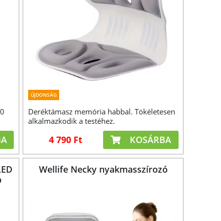
ÚJDONSÁG
20
Deréktámasz memória habbal. Tökéletesen
alkalmazkodik a testéhez.
BA
4 790 Ft
KOSÁRBA
LED
Wellife Necky nyakmasszírozó
b