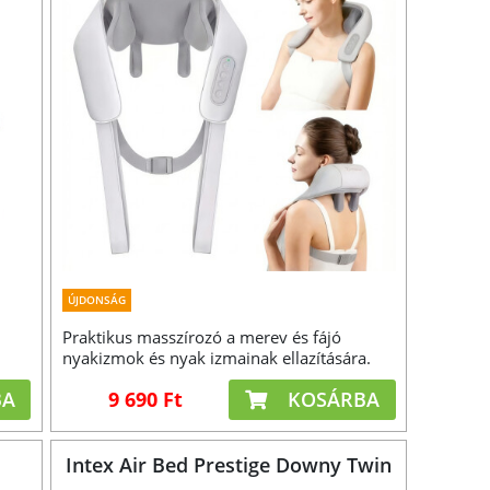
ÚJDONSÁG
Praktikus masszírozó a merev és fájó
nyakizmok és nyak izmainak ellazítására.
BA
9 690 Ft
KOSÁRBA
Intex Air Bed Prestige Downy Twin