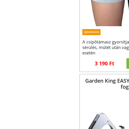
ÚJDONSÁG
A csípőtámasz gyorsítja
sérülés, műtét után va
esetén
3 190 Ft
Garden King EASY
fo