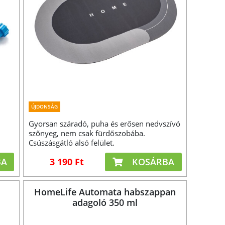
ÚJDONSÁG
Gyorsan száradó, puha és erősen nedvszívó
szőnyeg, nem csak fürdőszobába.
Csúszásgátló alsó felület.
BA
3 190 Ft
KOSÁRBA
HomeLife Automata habszappan
adagoló 350 ml