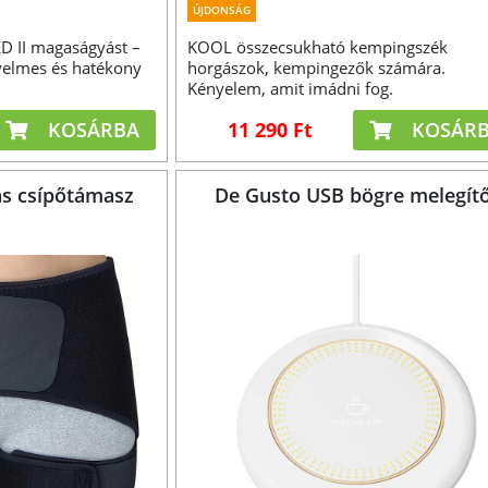
ÚJDONSÁG
D II magaságyást –
KOOL összecsukható kempingszék
yelmes és hatékony
horgászok, kempingezők számára.
Kényelem, amit imádni fog.
KOSÁRBA
11 290 Ft
KOSÁR
as csípőtámasz
De Gusto USB bögre melegít