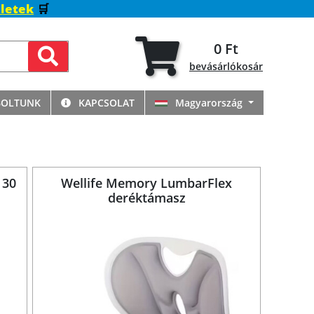
letek
🛒
0 Ft
bevásárlókosár
BOLTUNK
KAPCSOLAT
Magyarország
 30
Wellife Memory LumbarFlex
deréktámasz