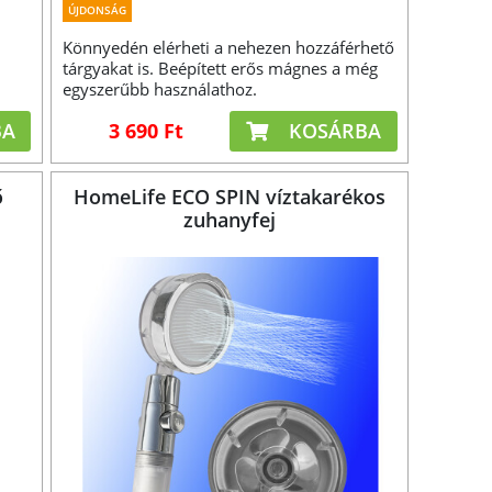
ÚJDONSÁG
Könnyedén elérheti a nehezen hozzáférhető
tárgyakat is. Beépített erős mágnes a még
egyszerűbb használathoz.
BA
3 690 Ft
KOSÁRBA
ő
HomeLife ECO SPIN víztakarékos
zuhanyfej