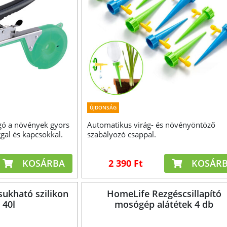
ÚJDONSÁG
gó a növények gyors
Automatikus virág- és növényöntöző
gal és kapcsokkal.
szabályozó csappal.
KOSÁRBA
2 390 Ft
KOSÁR
ukható szilikon
HomeLife Rezgéscsillapító
 40l
mosógép alátétek 4 db