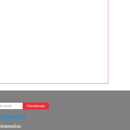
Feliratkozás
Árukereső.hu