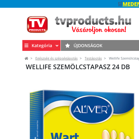
🛒
MEDEN
Kategória
ÚJDONSÁGOK
Egészség és szépségápolás
Testápolás
Wellife Szemölcsta
WELLIFE SZEMÖLCSTAPASZ 24 DB