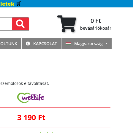
letek
🛒
0 Ft
bevásárlókosár
BOLTUNK
KAPCSOLAT
Magyarország
szemölcsök eltávolítását.
3 190 Ft