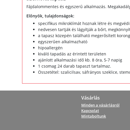
Fájdalommentes és egyszerű alkalmazás. Megakadályo
Előnyök, tulajdonságok:
specifikus mikroklímát hoznak létre és megvédik
nedvesen tartják és lágyítják a bőrt, megkönnyí
a tapasz közepén található megerősített korong
egyszerűen alkalmazható
hipoallergén
kiváló tapadás az érintett területen
ajánlott alkalmazási idő kb. 8 óra, 5-7 napig
1 csomag 24 darab tapaszt tartalmaz.
Összetétel: szalicilsav, sáfrányos szeklice, stem
Vásárlás
Minden a vásárlásról
Kapcsolat
Mintaboltunk