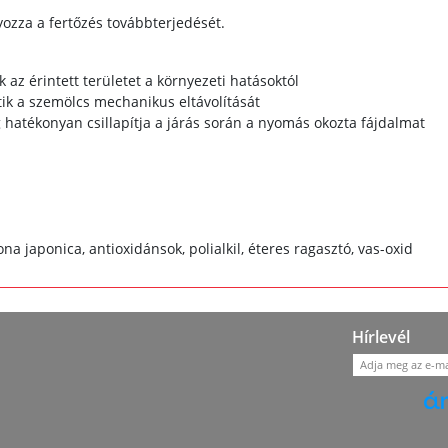
zza a fertőzés továbbterjedését.
 az érintett területet a környezeti hatásoktól
tik a szemölcs mechanikus eltávolítását
 hatékonyan csillapítja a járás során a nyomás okozta fájdalmat
ona japonica, antioxidánsok, polialkil, éteres ragasztó, vas-oxid
Hírlevél