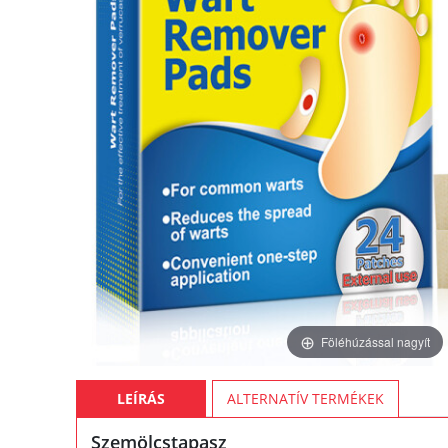
Föléhúzással nagyít
LEÍRÁS
ALTERNATÍV TERMÉKEK
Szemölcstapasz