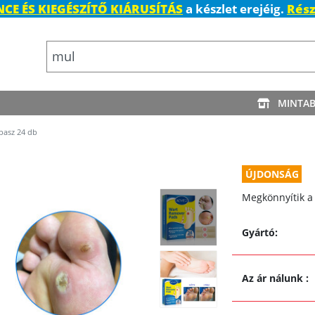
CE ÉS KIEGÉSZÍTŐ KIÁRUSÍTÁS
a készlet erejéig.
Rész
MINTA
pasz 24 db
ÚJDONSÁG
Megkönnyítik a 
Gyártó:
Az ár nálunk
: