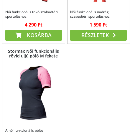
Női funkcionális trikó szabadtéri
Női funkcionális nadrág
sportoláshoz
szabadtéri sportoláshoz
4 290 Ft
1 590 Ft
KOSÁRBA
RÉSZLETEK
Stormax Női funkcionális
rövid ujjú póló M fekete
A női funkcionális pólót