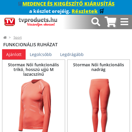
🛒
MEDENCE ÉS KIEGÉSZÍTŐ KIÁRUSÍTÁS
a készlet erejéig.
Részletek
🛒
Sport
FUNKCIONÁLIS RUHÁZAT
Ajánlott
Legolcsóbb
Legdrágább
Stormax Női funkcionális
Stormax Női funkcionális
trikó, hosszú ujjú M
nadrág
lazacszínű