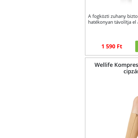
A fogközti zuhany bizt
hatékonyan távolítja el
1 590 Ft
Wellife Kompres
cipzá