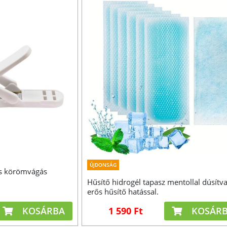
ÚJDONSÁG
os körömvágás
Hűsítő hidrogél tapasz mentollal dúsítva
erős hűsítő hatással.
KOSÁRBA
1 590 Ft
KOSÁR