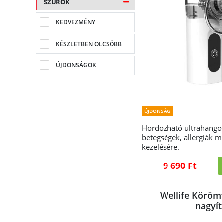
SZŰRŐK
KEDVEZMÉNY
KÉSZLETBEN OLCSÓBB
ÚJDONSÁGOK
ÚJDONSÁG
Hordozható ultrahangos
betegségek, allergiák 
kezelésére.
9 690 Ft
Wellife Köröm
nagyít