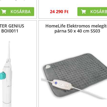
KOSÁRBA
24 290 Ft
KOSÁR
TER GENIUS
HomeLife Elektromos melegít
y BOI0011
párna 50 x 40 cm SS03