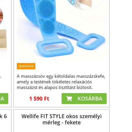
ÚJDONSÁG
.
A masszázsöv egy kétoldalas masszázskefe,
amely a testének tökéletes relaxációs
masszázst és alapos tisztítást biztosít.
BA
1 590 Ft
KOSÁRBA
k 6
Wellife FIT STYLE okos személyi
mérleg - fekete