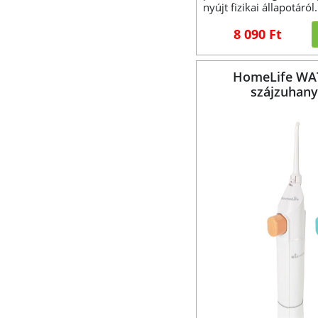
nyújt fizikai állapotáról.
8 090 Ft
HomeLife WA
szájzuhan