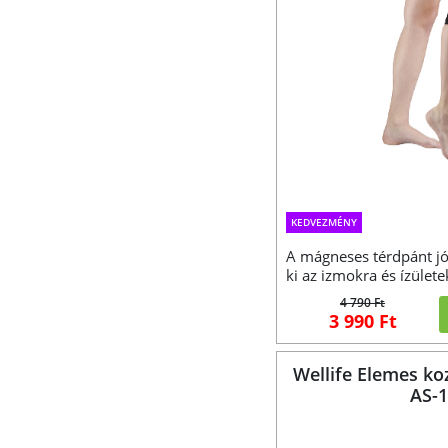
KEDVEZMÉNY
A mágneses térdpánt jó
ki az izmokra és ízülete
4 790 Ft
3 990 Ft
Wellife Elemes ko
AS-