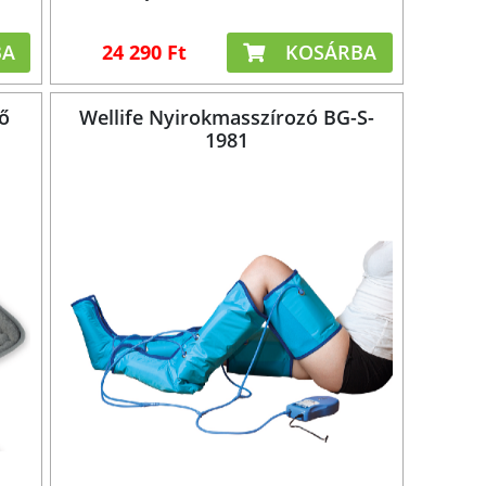
BA
24 290 Ft
KOSÁRBA
ő
Wellife Nyirokmasszírozó BG-S-
1981