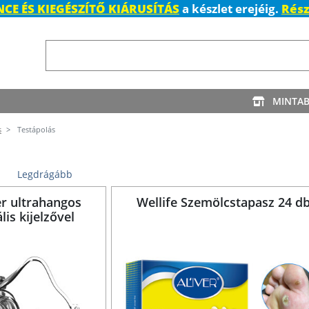
CE ÉS KIEGÉSZÍTŐ KIÁRUSÍTÁS
a készlet erejéig.
Rész
MINTA
s
Testápolás
Legdrágább
er ultrahangos
Wellife Szemölcstapasz 24 d
lis kijelzővel