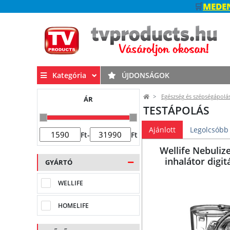
🛒
MEDEN
Kategória
ÚJDONSÁGOK
Egészség és szépségápolá
ÁR
TESTÁPOLÁS
Ajánlott
Legolcsóbb
Ft
-
Ft
Wellife Nebuliz
inhalátor digitá
GYÁRTÓ
WELLIFE
HOMELIFE