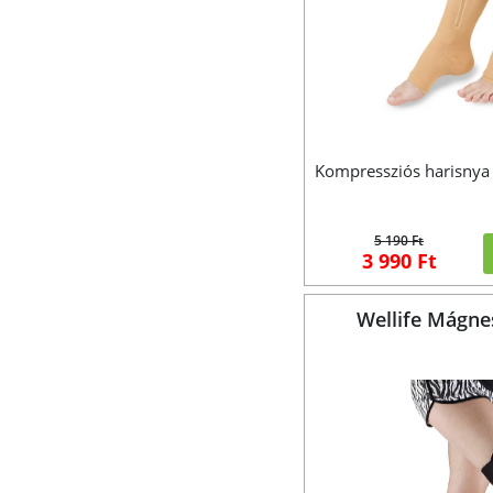
Kompressziós harisnya p
5 190 Ft
3 990 Ft
Wellife Mágne