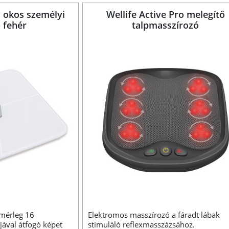
E okos személyi
Wellife Active Pro melegítő
 fehér
talpmasszírozó
 mérleg 16
Elektromos masszírozó a fáradt lábak
jával átfogó képet
stimuláló reflexmasszázsához.