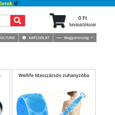
letek
🛒
0 Ft
bevásárlókosár
BOLTUNK
KAPCSOLAT
Magyarország
b
Wellife Masszázsöv zuhanyzóba