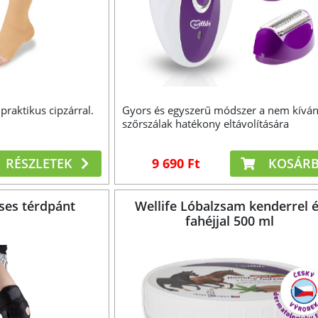
raktikus cipzárral.
Gyors és egyszerű módszer a nem kíván
szőrszálak hatékony eltávolítására
RÉSZLETEK
9 690 Ft
KOSÁR
ses térdpánt
Wellife Lóbalzsam kenderrel 
fahéjjal 500 ml