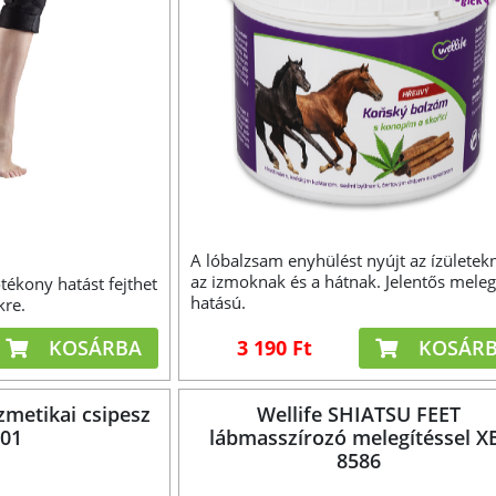
A lóbalzsam enyhülést nyújt az ízületek
az izmoknak és a hátnak. Jelentős meleg
tékony hatást fejthet
hatású.
kre.
KOSÁRBA
3 190 Ft
KOSÁR
zmetikai csipesz
Wellife SHIATSU FEET
101
lábmasszírozó melegítéssel X
8586