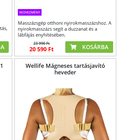
KEDVEZMÉNY
Masszázsgép otthoni nyirokmasszázshoz. A
tás,
nyirokmasszázs segít a duzzanat és a
lábfájás enyhítésében.
23 990 Ft
BA
KOSÁRBA
20 590 Ft
n1
Wellife Mágneses tartásjavító
heveder