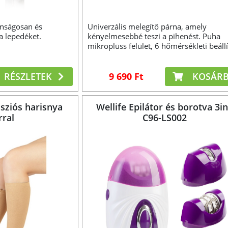
onságosan és
Univerzális melegítő párna, amely
 a lepedéket.
kényelmesebbé teszi a pihenést. Puha
mikroplüss felület, 6 hőmérsékleti beállí
100 W.
RÉSZLETEK
9 690 Ft
KOSÁR
sziós harisnya
Wellife Epilátor és borotva 3i
rral
C96-LS002