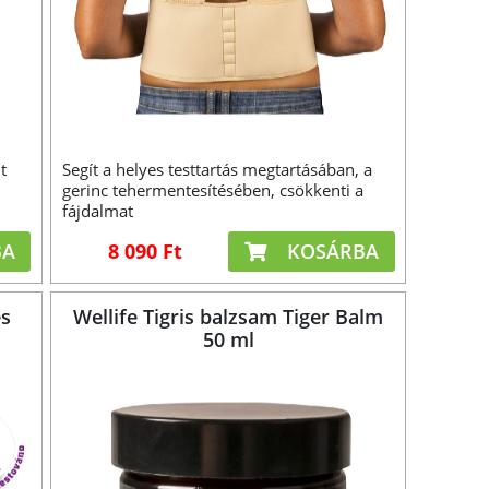
t
Segít a helyes testtartás megtartásában, a
gerinc tehermentesítésében, csökkenti a
fájdalmat
BA
8 090 Ft
KOSÁRBA
és
Wellife Tigris balzsam Tiger Balm
50 ml