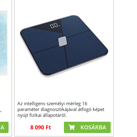
Az intelligens személyi mérleg 16
paraméter diagnosztikájával átfogó képet
,
nyújt fizikai állapotáról.
BA
8 090 Ft
KOSÁRBA