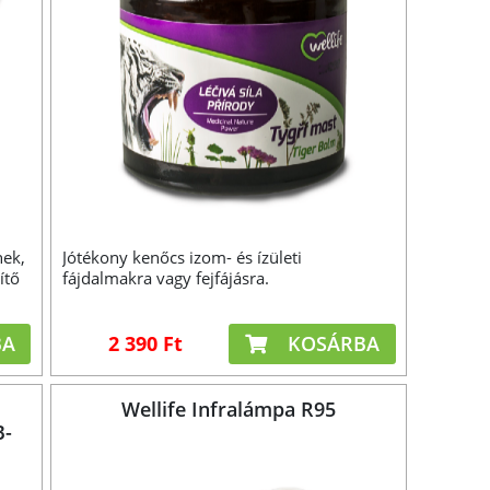
nek,
Jótékony kenőcs izom- és ízületi
ítő
fájdalmakra vagy fejfájásra.
BA
2 390 Ft
KOSÁRBA
Wellife Infralámpa R95
B-