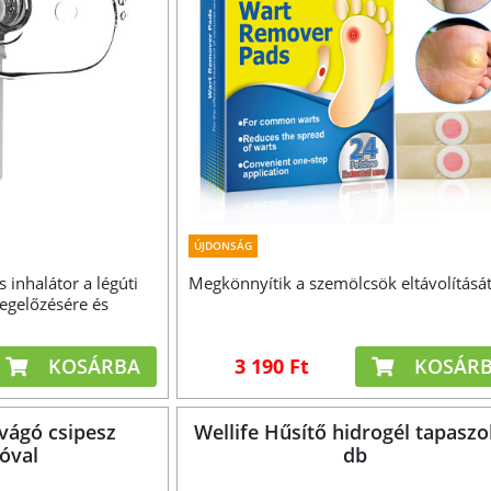
ÚJDONSÁG
 inhalátor a légúti
Megkönnyítik a szemölcsök eltávolítását
megelőzésére és
KOSÁRBA
3 190 Ft
KOSÁR
vágó csipesz
Wellife Hűsítő hidrogél tapaszo
óval
db