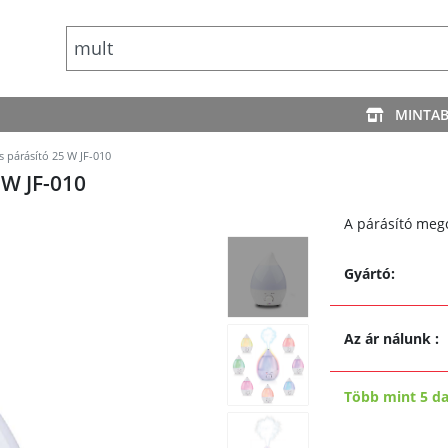
MINTA
s párásító 25 W JF-010
W JF-010
A párásító meg
Gyártó:
Az ár nálunk
:
Több mint 5 d