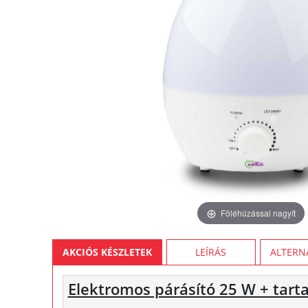
Föléhúzással nagyít
AKCIÓS KÉSZLETEK
LEÍRÁS
ALTERN
Elektromos párásító 25 W + tarta