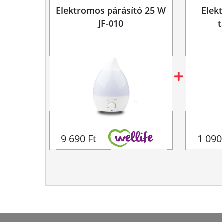
Elektromos párásító 25 W
Elek
JF-010
t
9 690 Ft
1 090