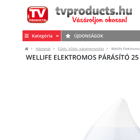
Kategória
ÚJDONSÁGOK
Háztartás
Fűtés, hűtés, páramentesítés
Wellife Elektromo
WELLIFE ELEKTROMOS PÁRÁSÍTÓ 25 