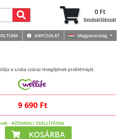
0 Ft
bevásárlókosár
BOLTUNK
KAPCSOLAT
Magyarország
oldja a szoba száraz levegőjének problémáját.
9 690 Ft
arab
-
AZONNALI SZÁLLÍTÁSRA
KOSÁRBA