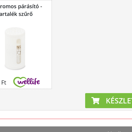
tromos párásító -
artalék szűrő
 Ft
KÉSZLE