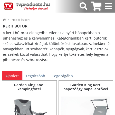
Hobbi és kert
KERTI BÚTOR
A kerti bútorok elengedhetetlenek a nyári hónapokban a
pihenéshez és a kényelemhez. Kategóriánkban kerti bútorok
széles választékát kínáljuk különböző stílusokban, színekben és
anyagokban. Itt szabadtéri kanapék, nyugágyak, kerti asztalok
és székek közül választhat, hogy kertje tökéletes hely legyen a
pihenésre és szórakozásra.
Ajánlott
Legolcsóbb
Legdrágább
Garden King Kool
Garden King Kerti
kempingfotel
napozóágy napellenzővel