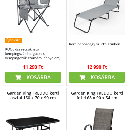
ÚJDONSÁG
Kerti napozóágy szürke színben
KOOL összecsukható
kempingszék horgászok,
kempingezők számára. Kényelem,
amit imádni fog.
11 290 Ft
12 990 Ft
KOSÁRBA
KOSÁRBA
Garden King FREDDO kerti
Garden King FREDDO kerti
asztal 150 x 70 x 90 cm
fotel 68 x 90 x 54 cm