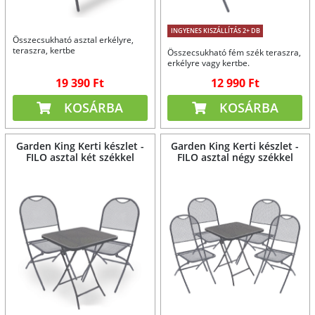
INGYENES KISZÁLLÍTÁS 2+ DB
Összecsukható asztal erkélyre,
teraszra, kertbe
Összecsukható fém szék teraszra,
erkélyre vagy kertbe.
19 390 Ft
12 990 Ft
KOSÁRBA
KOSÁRBA
Garden King Kerti készlet -
Garden King Kerti készlet -
FILO asztal két székkel
FILO asztal négy székkel