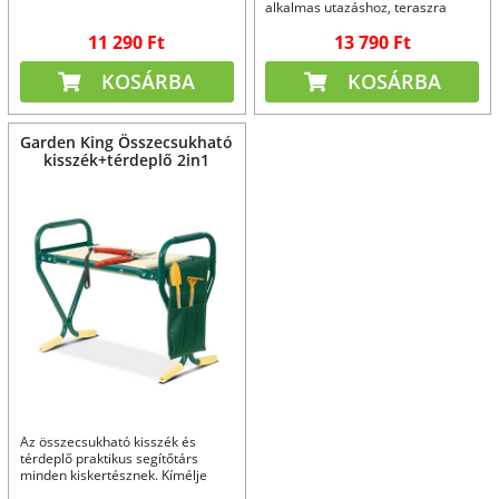
alkalmas utazáshoz, teraszra
vagy kertbe.
11 290 Ft
13 790 Ft
KOSÁRBA
KOSÁRBA
Garden King Összecsukható
kisszék+térdeplő 2in1
Az összecsukható kisszék és
térdeplő praktikus segítőtárs
minden kiskertésznek. Kímélje
derekát és térdeit!