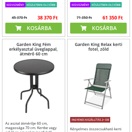
KEDVEZMÉNY
KÉSZLETBEN OLCSÓBB
KEDVEZMÉNY
KÉSZLETBEN OLCSÓBB
38 370 Ft
61 350 Ft
45 370 Ft
71 350 Ft
KOSÁRBA
KOSÁRBA
Garden King Fém
Garden King Relax kerti
erkélyasztal üveglappal,
fotel, zöld
átmérő 60 cm
INGYENES KISZÁLLÍTÁS 2+ DB
Az asztal átmérője 60 cm,
magassága 70 cm. Kertbe vagy
Kényelmes összecsukható kerti