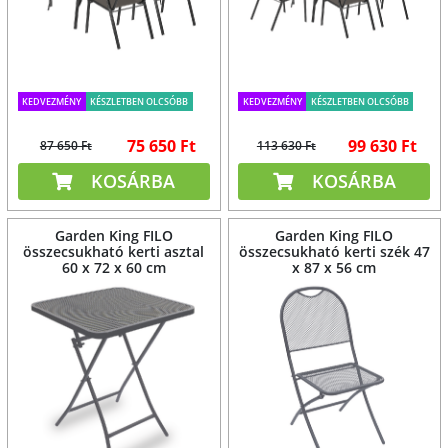
KEDVEZMÉNY
KÉSZLETBEN OLCSÓBB
KEDVEZMÉNY
KÉSZLETBEN OLCSÓBB
75 650 Ft
99 630 Ft
87 650 Ft
113 630 Ft
KOSÁRBA
KOSÁRBA
Garden King FILO
Garden King FILO
összecsukható kerti asztal
összecsukható kerti szék 47
60 x 72 x 60 cm
x 87 x 56 cm