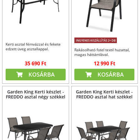
INGYENES KISZÁLLÍTÁS 2+ DB
Kerti asztal fémvázzal és fekete
edzett üveg asztallappal.
Rakásolható fotel textil huzattal,
magas háttámlával.
35 690 Ft
12 990 Ft
KOSÁRBA
KOSÁRBA
Garden King Kerti készlet -
Garden King Kerti készlet -
FREDDO asztal négy székkel
FREDDO asztal hat székkel