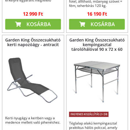
erkélyre egyaránt megfelelő
fotel, állítható, műanyag szövet +
asztal.
fém, teherbírás 120 kg.
12 990 Ft
16 190 Ft
KOSÁRBA
KOSÁRBA
Garden King Összecsukható
Garden King Összecsukható
kerti napozóágy - antracit
kempingasztal
tárolóhálóval 90 x 72 x 60
cm
INGYENES KISZÁLLÍTÁS 2+ DB
Kerti nyugágy a kertben vagy a
medence mellett való pihenéshez.
Téglalap alakú kempingasztal
praktikus hálós polccal, amely