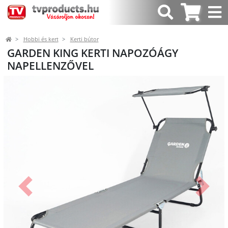
Hobbi és kert
Kerti bútor
GARDEN KING KERTI NAPOZÓÁGY
NAPELLENZŐVEL
Előző
Követk