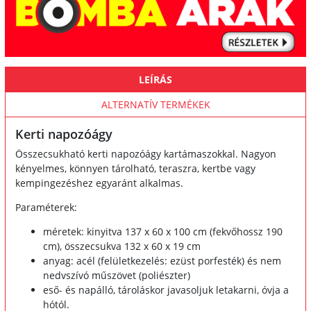
LEÍRÁS
ALTERNATÍV TERMÉKEK
Kerti napozóágy
Összecsukható kerti napozóágy kartámaszokkal. Nagyon
kényelmes, könnyen tárolható, teraszra, kertbe vagy
kempingezéshez egyaránt alkalmas.
Paraméterek:
méretek: kinyitva 137 x 60 x 100 cm (fekvőhossz 190
cm), összecsukva 132 x 60 x 19 cm
anyag: acél (felületkezelés: ezüst porfesték) és nem
nedvszívó műszövet (poliészter)
eső- és napálló, tároláskor javasoljuk letakarni, óvja a
hótól.