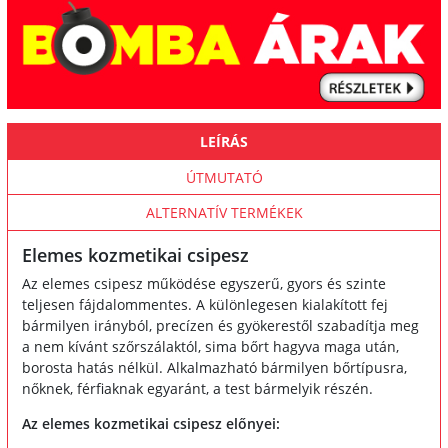
LEÍRÁS
ÚTMUTATÓ
ALTERNATÍV TERMÉKEK
Elemes kozmetikai csipesz
Az elemes csipesz működése egyszerű, gyors és szinte
teljesen fájdalommentes. A különlegesen kialakított fej
bármilyen irányból, precízen és gyökerestől szabadítja meg
a nem kívánt szőrszálaktól, sima bőrt hagyva maga után,
borosta hatás nélkül. Alkalmazható bármilyen bőrtípusra,
nőknek, férfiaknak egyaránt, a test bármelyik részén.
Az elemes kozmetikai csipesz előnyei: