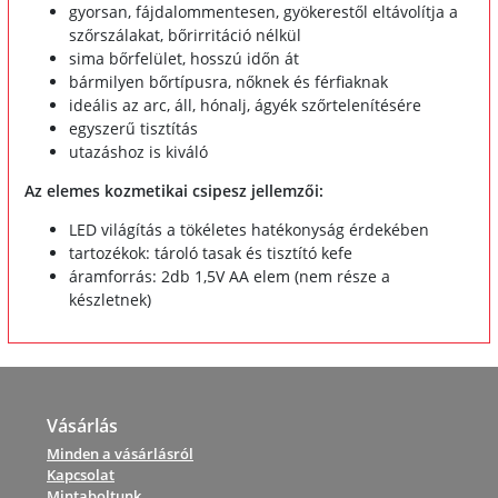
gyorsan, fájdalommentesen, gyökerestől eltávolítja a
szőrszálakat, bőrirritáció nélkül
sima bőrfelület, hosszú időn át
bármilyen bőrtípusra, nőknek és férfiaknak
ideális az arc, áll, hónalj, ágyék szőrtelenítésére
egyszerű tisztítás
utazáshoz is kiváló
Az elemes kozmetikai csipesz jellemzői:
LED világítás a tökéletes hatékonyság érdekében
tartozékok: tároló tasak és tisztító kefe
áramforrás: 2db 1,5V AA elem (nem része a
készletnek)
Vásárlás
Minden a vásárlásról
Kapcsolat
Mintaboltunk