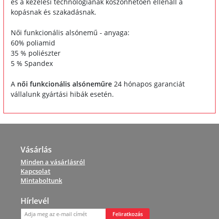
és a kezelési technológiának köszönhetően ellenáll a
kopásnak és szakadásnak.
Női funkcionális alsónemű - anyaga:
60% poliamid
35 % poliészter
5 % Spandex
A
női funkcionális alsóneműre
24 hónapos garanciát
vállalunk gyártási hibák esetén.
Vásárlás
Minden a vásárlásról
Kapcsolat
Mintaboltunk
Hírlevél
Feliratkozás