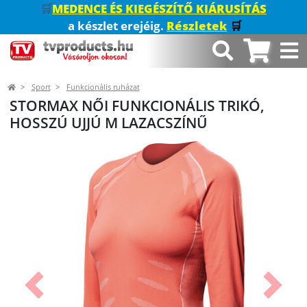
🛒
MEDENCE ÉS KIEGÉSZÍTŐ KIÁRUSÍTÁS
a készlet erejéig.
Részletek
🛒
Sport
Funkcionális ruházat
STORMAX NŐI FUNKCIONÁLIS TRIKÓ,
HOSSZÚ UJJÚ M LAZACSZÍNŰ
Előző
Követk