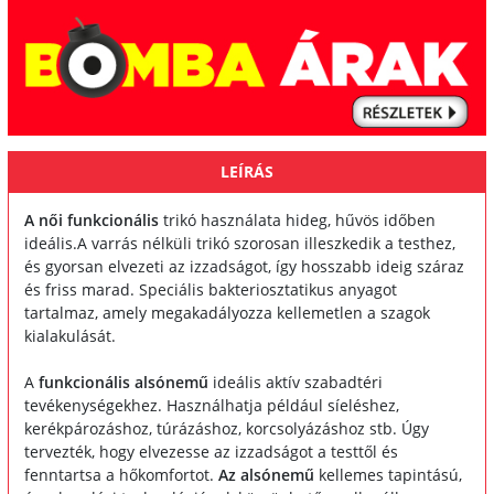
LEÍRÁS
A női funkcionális
trikó használata hideg, hűvös időben
ideális.A varrás nélküli trikó szorosan illeszkedik a testhez,
és gyorsan elvezeti az izzadságot, így hosszabb ideig száraz
és friss marad. Speciális bakteriosztatikus anyagot
tartalmaz, amely megakadályozza kellemetlen a szagok
kialakulását.
A
funkcionális alsónemű
ideális aktív szabadtéri
tevékenységekhez. Használhatja például síeléshez,
kerékpározáshoz, túrázáshoz, korcsolyázáshoz stb. Úgy
tervezték, hogy elvezesse az izzadságot a testtől és
fenntartsa a hőkomfortot.
Az alsónemű
kellemes tapintású,