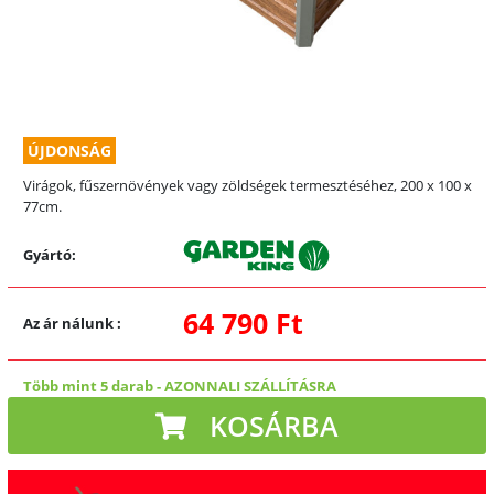
ÚJDONSÁG
Virágok, fűszernövények vagy zöldségek termesztéséhez, 200 x 100 x
77cm.
Gyártó:
64 790 Ft
Az ár nálunk
:
Több mint 5 darab
-
AZONNALI SZÁLLÍTÁSRA
KOSÁRBA