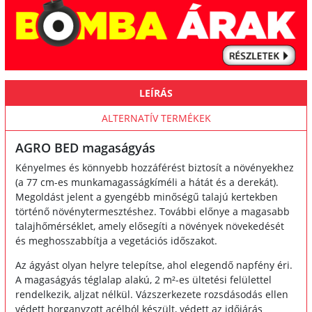
LEÍRÁS
ALTERNATÍV TERMÉKEK
AGRO BED magaságyás
Kényelmes és könnyebb hozzáférést biztosít a növényekhez
(a 77 cm-es munkamagasságkíméli a hátát és a derekát).
Megoldást jelent a gyengébb minőségű talajú kertekben
történő növénytermesztéshez. További előnye a magasabb
talajhőmérséklet, amely elősegíti a növények növekedését
és meghosszabbítja a vegetációs időszakot.
Az ágyást olyan helyre telepítse, ahol elegendő napfény éri.
A magaságyás téglalap alakú, 2 m²-es ültetési felülettel
rendelkezik, aljzat nélkül. Vázszerkezete rozsdásodás ellen
védett horganyzott acélból készült, védett az időjárás