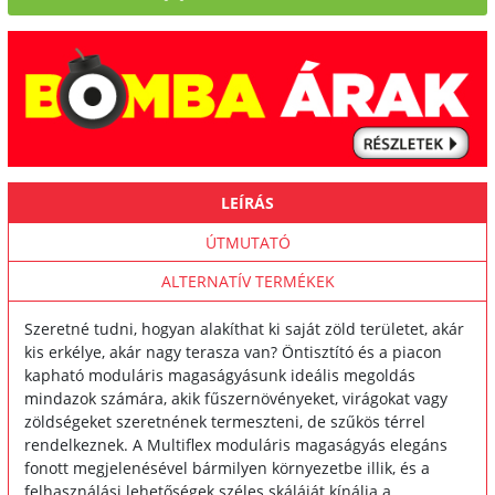
LEÍRÁS
ÚTMUTATÓ
ALTERNATÍV TERMÉKEK
Szeretné tudni, hogyan alakíthat ki saját zöld területet, akár
kis erkélye, akár nagy terasza van? Öntisztító és a piacon
kapható moduláris magaságyásunk ideális megoldás
mindazok számára, akik fűszernövényeket, virágokat vagy
zöldségeket szeretnének termeszteni, de szűkös térrel
rendelkeznek. A Multiflex moduláris magaságyás elegáns
fonott megjelenésével bármilyen környezetbe illik, és a
felhasználási lehetőségek széles skáláját kínálja a