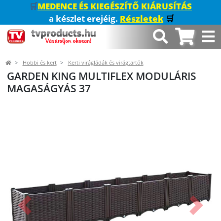
🛒
MEDENCE ÉS KIEGÉSZÍTŐ KIÁRUSÍTÁS
a készlet erejéig.
Részletek
🛒
Hobbi és kert
Kerti virágládák és virágtartók
GARDEN KING MULTIFLEX MODULÁRIS
MAGASÁGYÁS 37
Előző
Követk