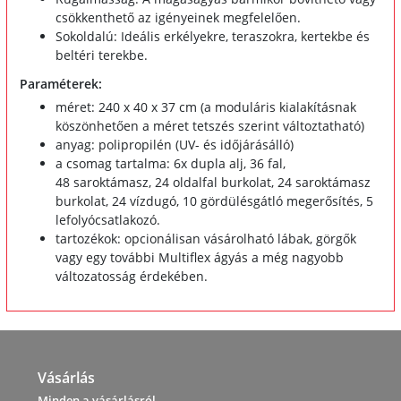
csökkenthető az igényeinek megfelelően.
Sokoldalú: Ideális erkélyekre, teraszokra, kertekbe és
beltéri terekbe.
Paraméterek:
méret: 240 x 40 x 37 cm (a moduláris kialakításnak
köszönhetően a méret tetszés szerint változtatható)
anyag: polipropilén (UV- és időjárásálló)
a csomag tartalma: 6x dupla alj, 36 fal,
48 saroktámasz, 24 oldalfal burkolat, 24 saroktámasz
burkolat, 24 vízdugó, 10 gördülésgátló megerősítés, 5
lefolyócsatlakozó.
tartozékok: opcionálisan vásárolható lábak, görgők
vagy egy további Multiflex ágyás a még nagyobb
változatosság érdekében.
Vásárlás
Minden a vásárlásról