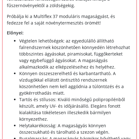
fűszernövényektől a zöldségekig.
Próbálja ki a Multiflex 37 moduláris magaságyást, és
fedezze fel a saját növénytermesztés örömét!
Előnyei:
Végtelen lehetőségek: az egyedülálló állítható
falrendszernek köszönhetően könnyedén létrehozhat
többszintes ágyásokat, piramisokat, függőkerteket
vagy egybefüggő ágyásokat. A magaságyás
alkalmazkodik az elképzeléseihez és helyéhez.
Könnyen összeszerelhető és karbantartható. A
vízdugókkal ellátott öntisztító rendszernek
köszönhetően nem kell aggódnia a túlöntözés és a
gyökérrothadás miatt.
Tartós és stílusos: Kiváló minőségű polipropilénből
készült, amely UV- és időjárásálló. Elegáns fonott
kialakítása tökéletesen illeszkedik bármilyen
környezethez.
Helytakarékosság: A magaságyás könnyen
összecsukható és tárolható a szezon végén.
Rugalmasság: A magaságyás bármikor bővíthető vagy