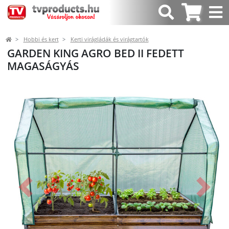
Hobbi és kert
Kerti virágládák és virágtartók
GARDEN KING AGRO BED II FEDETT
MAGASÁGYÁS
Előző
Követk