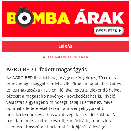
LEÍRÁS
ALTERNATÍV TERMÉKEK
AGRO BED II fedett magaságyás
Az AGRO BED II fedett magaságyás kényelmes, 79 cm-es
munkamagassággal rendelkezik. Kíméli a hátát, derekát és a
teljes magassága ( 199 cm, fóliával együtt) elegendő helyet
biztosít a magasabb növények növekedéséhez is. Kiváló
választás a gyengébb minőségű talajú kertekhez, mivel
optimális feltételeket teremt a növények gyorsabb
növekedéséhez és a hosszabb vegetációs időszakhoz. A
rozsdamentes acélból készült, korrózióálló, robusztus
szerkezet hosszú élettartamot és időjárás-állóságot