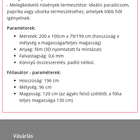
- Melegkedvelő növények termesztése: Ideális paradicsom,
paprika vagy uborka termesztéséhez, amelyek több hőt
igényelnek.
Paraméterek:
Méretek: 200 x 100cm x 79/199 cm (hosszúság x
mélység x magassága/teljes magasság)
Anyag: fém (3D nyomtatott fa mintázat)
Falvastagság: 0,6 mm
Könnyű összeszerelés, padló nélkül.
Fóliasátor - paraméterek:
Hosszúság: 196 cm
Mélység: 96 cm
Magasság: 120 cm (az ágyés felső szélétől, a fólia
teljes magassága 130 cm)
Vásárlás