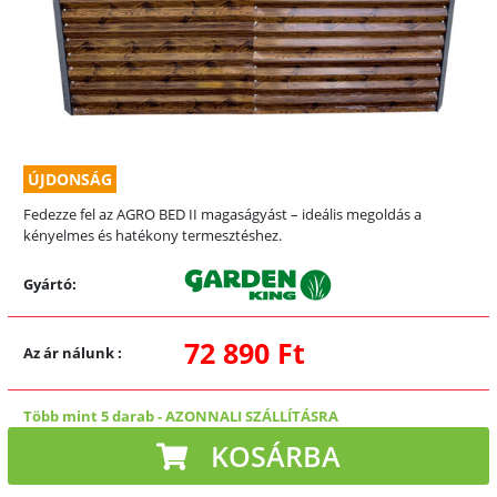
ÚJDONSÁG
Fedezze fel az AGRO BED II magaságyást – ideális megoldás a
kényelmes és hatékony termesztéshez.
Gyártó:
72 890 Ft
Az ár nálunk
:
Több mint 5 darab
-
AZONNALI SZÁLLÍTÁSRA
KOSÁRBA