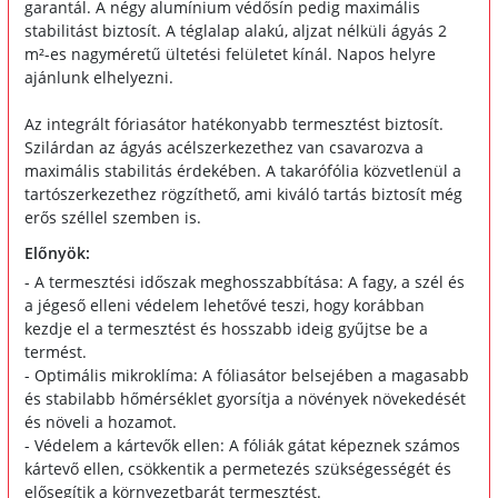
garantál. A négy alumínium védősín pedig maximális
stabilitást biztosít. A téglalap alakú, aljzat nélküli ágyás 2
m²-es nagyméretű ültetési felületet kínál. Napos helyre
ajánlunk elhelyezni.
Az integrált fóriasátor hatékonyabb termesztést biztosít.
Szilárdan az ágyás acélszerkezethez van csavarozva a
maximális stabilitás érdekében. A takarófólia közvetlenül a
tartószerkezethez rögzíthető, ami kiváló tartás biztosít még
erős széllel szemben is.
Előnyök:
- A termesztési időszak meghosszabbítása: A fagy, a szél és
a jégeső elleni védelem lehetővé teszi, hogy korábban
kezdje el a termesztést és hosszabb ideig gyűjtse be a
termést.
- Optimális mikroklíma: A fóliasátor belsejében a magasabb
és stabilabb hőmérséklet gyorsítja a növények növekedését
és növeli a hozamot.
- Védelem a kártevők ellen: A fóliák gátat képeznek számos
kártevő ellen, csökkentik a permetezés szükségességét és
elősegítik a környezetbarát termesztést.