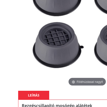
Föléhúzással nagyít
LEÍRÁS
Rezgéscsillapító mosógép alátétek