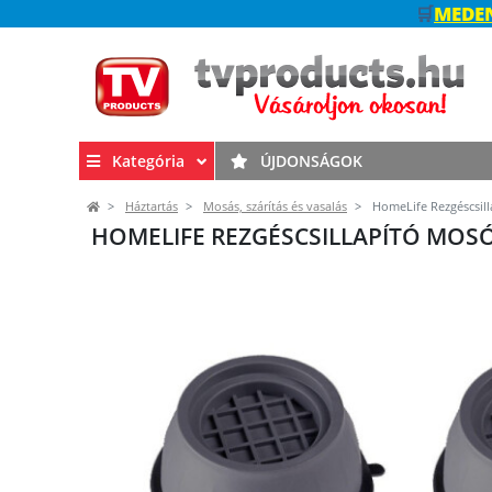
🛒
MEDEN
Kategória
ÚJDONSÁGOK
Háztartás
Mosás, szárítás és vasalás
HomeLife Rezgéscsill
HOMELIFE REZGÉSCSILLAPÍTÓ MOSÓ