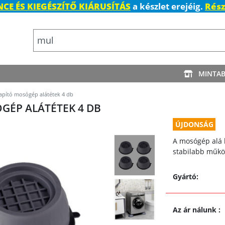
CE ÉS KIEGÉSZÍTŐ KIÁRUSÍTÁS
a készlet erejéig.
Rész
MINTA
apító mosógép alátétek 4 db
GÉP ALÁTÉTEK 4 DB
ÚJDONSÁG
A mosógép alá h
stabilabb működ
Gyártó:
Az ár nálunk
: