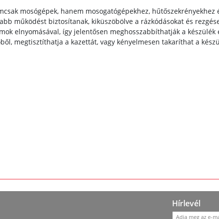
emcsak mosógépek, hanem mosogatógépekhez, hűtőszekrényekhez és 
ilabb működést biztosítanak, kiküszöbölve a rázkódásokat és rezgés
ámok elnyomásával, így jelentősen meghosszabbíthatják a készülék 
ből, megtisztíthatja a kazettát, vagy kényelmesen takaríthat a készül
Hírlevél