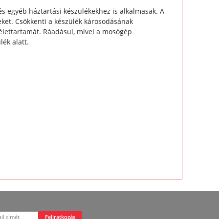
egyéb háztartási készülékekhez is alkalmasak. A
eket. Csökkenti a készülék károsodásának
élettartamát. Ráadásul, mivel a mosógép
ék alatt.
Feliratkozás