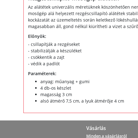
Az alátétek univerzális méretüknek köszönhetően n
mosógép alá helyezett rezgéscsillapító alátétek stab
kockázatát az üzemeltetés során keletkező lökéshull
magasabban áll, gond nélkül kiürítheti a vizet a szűrő
Előnyök:
- csillapítják a rezgéseket
- stabilizálják a készüléket
- csökkentik a zajt
- védik a padlót
Paraméterek:
anyag: műanyag + gumi
4 db-os készlet
magasság 3 cm
alsó átmérő 7,5 cm, a lyuk átmérője 4 cm
Vásárlás
Minden a vásárlásról