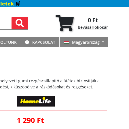
letek
🛒
0 Ft
bevásárlókosár
BOLTUNK
KAPCSOLAT
Magyarország
elyezett gumi rezgéscsillapító alátétek biztosítják a
ést, kiküszöbölve a rázkódásokat és rezgéseket.
1 290 Ft