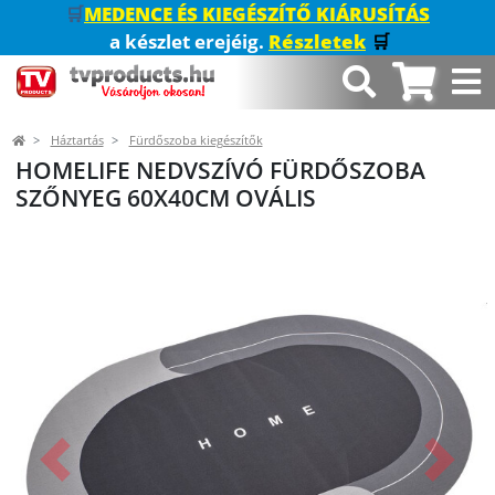
🛒
MEDENCE ÉS KIEGÉSZÍTŐ KIÁRUSÍTÁS
a készlet erejéig.
Részletek
🛒
Háztartás
Fürdőszoba kiegészítők
HOMELIFE NEDVSZÍVÓ FÜRDŐSZOBA
SZŐNYEG 60X40CM OVÁLIS
Előző
Követk