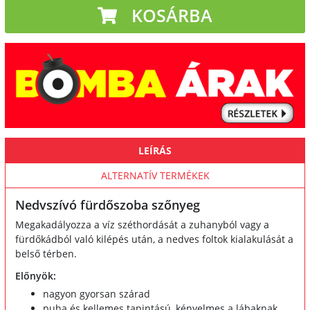
KOSÁRBA
LEÍRÁS
ALTERNATÍV TERMÉKEK
Nedvszívó fürdőszoba szőnyeg
Megakadályozza a víz széthordását a zuhanyból vagy a
fürdőkádból való kilépés után, a nedves foltok kialakulását a
belső térben.
Előnyök:
nagyon gyorsan szárad
puha és kellemes tapintású, kényelmes a lábaknak