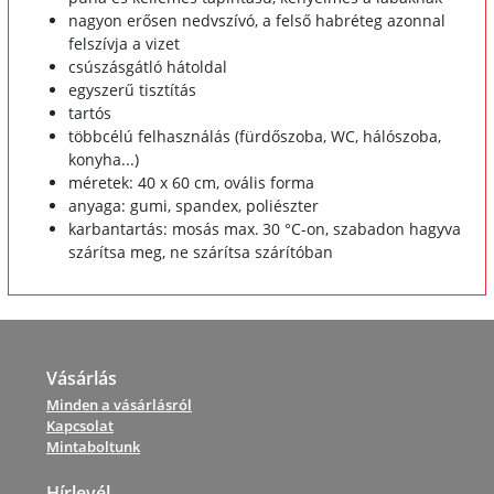
nagyon erősen nedvszívó, a felső habréteg azonnal
felszívja a vizet
csúszásgátló hátoldal
egyszerű tisztítás
tartós
többcélú felhasználás (fürdőszoba, WC, hálószoba,
konyha...)
méretek: 40 x 60 cm, ovális forma
anyaga: gumi, spandex, poliészter
karbantartás: mosás max.
30 °C-on, szabadon hagyva
szárítsa meg, ne szárítsa szárítóban
Vásárlás
Minden a vásárlásról
Kapcsolat
Mintaboltunk
Hírlevél