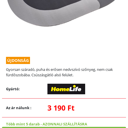
ÚJDONSÁG
Gyorsan száradó, puha és erősen nedvszívó szőnyeg, nem csak
fürdőszobába. Csúszásgátló alsó felület.
Gyártó:
3 190 Ft
Az ár nálunk
:
Több mint 5 darab
-
AZONNALI SZÁLLÍTÁSRA