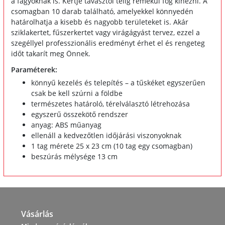
a fagyoknak is. Kertje tavasztól télig remekül fog kinézni. A
csomagban 10 darab található, amelyekkel könnyedén
határolhatja a kisebb és nagyobb területeket is. Akár
sziklakertet, fűszerkertet vagy virágágyást tervez, ezzel a
szegéllyel professzionális eredményt érhet el és rengeteg
időt takarít meg Önnek.
Paraméterek:
könnyű kezelés és telepítés – a tűskéket egyszerűen
csak be kell szúrni a földbe
természetes határoló, térelválasztó létrehozása
egyszerű összekötő rendszer
anyag: ABS műanyag
ellenáll a kedvezőtlen időjárási viszonyoknak
1 tag mérete 25 x 23 cm (10 tag egy csomagban)
beszúrás mélysége 13 cm
Vásárlás