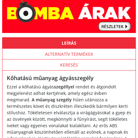
LEÍRÁS
ALTERNATÍV TERMÉKEK
KERESÉS
Kőhatású műanyag ágyásszegély
Ezzel a kőhatású ágyás
szegéllyel
rendet és átgondolt
megjelenést adhat kertjének, amely egész évben
megmarad.
A műanyag szegély
hűen utánozza a
természetes követ és diszkréten illeszkedik bármilyen kerti
stílushoz. Tökéletesen elválasztja a virágágyásokat a gyep és
az ösvények között, megkönnyíti a fűnyírást, segít tökéletes
íveket vagy egyenes vonalakat kialakítani. Az erős ABS
műanyagnak köszönhetően ellenáll az esőnek, a napnak és