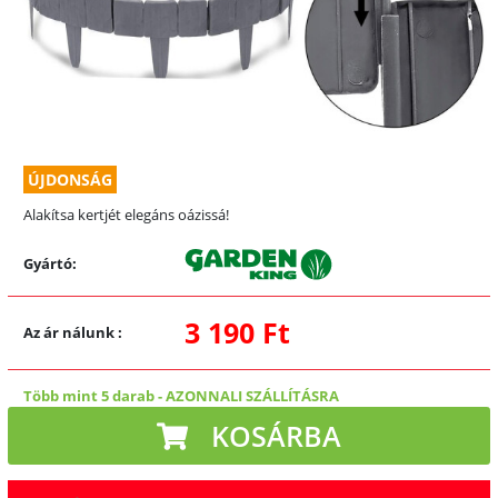
ÚJDONSÁG
Alakítsa kertjét elegáns oázissá!
Gyártó:
3 190 Ft
Az ár nálunk
:
Több mint 5 darab
-
AZONNALI SZÁLLÍTÁSRA
KOSÁRBA