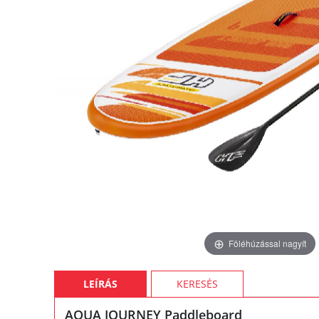
Föléhúzással nagyít
LEÍRÁS
KERESÉS
AQUA JOURNEY Paddleboard