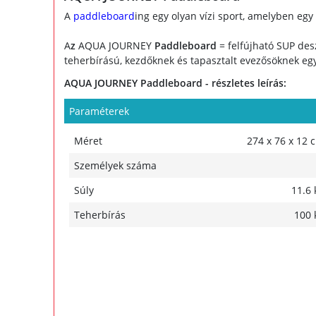
A
paddleboard
ing egy olyan vízi sport, amelyben egy
A
z
AQUA JOURNEY
Paddleboard
= felfújható SUP des
teherbírású, kezdőknek és tapasztalt evezősöknek eg
AQUA JOURNEY Paddleboard - részletes leírás:
Paraméterek
Méret
274 x 76 x 12 
Személyek száma
Súly
11.6 
Teherbírás
100 