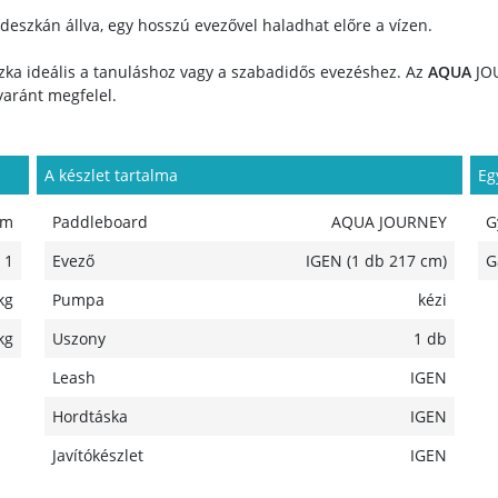
 deszkán állva, egy hosszú evezővel haladhat előre a vízen.
zka ideális a tanuláshoz vagy a szabadidős evezéshez. Az
AQUA
JO
yaránt megfelel.
A készlet tartalma
Eg
cm
Paddleboard
AQUA JOURNEY
G
1
Evező
IGEN (1 db 217 cm)
G
kg
Pumpa
kézi
kg
Uszony
1 db
Leash
IGEN
Hordtáska
IGEN
Javítókészlet
IGEN