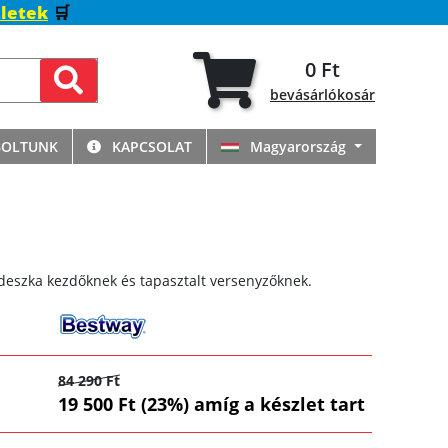
letek
🛒
0 Ft
bevásárlókosár
BOLTUNK
KAPCSOLAT
Magyarország
 deszka kezdőknek és tapasztalt versenyzőknek.
84 290 Ft
19 500 Ft (23%) amíg a készlet tart