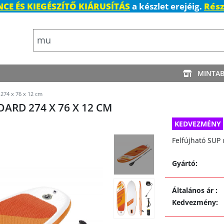
CE ÉS KIEGÉSZÍTŐ KIÁRUSÍTÁS
a készlet erejéig.
Rész
MINTA
74 x 76 x 12 cm
RD 274 X 76 X 12 CM
KEDVEZMÉNY
Felfújható SUP
Gyártó:
Általános ár
:
Kedvezmény
: