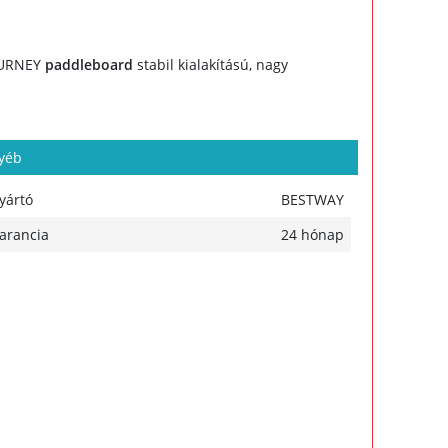
URNEY
paddleboard
stabil kialakítású, nagy
yéb
yártó
BESTWAY
arancia
24 hónap