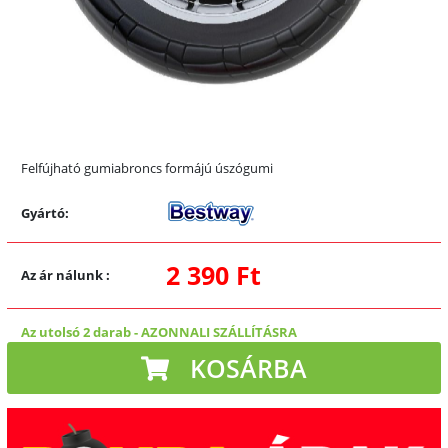
Felfújható gumiabroncs formájú úszógumi
Gyártó:
2 390 Ft
Az ár nálunk
:
Az utolsó 2 darab
-
AZONNALI SZÁLLÍTÁSRA
KOSÁRBA