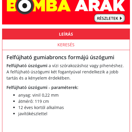
LEÍRÁS
KERESÉS
Felfújható gumiabroncs formájú úszógumi
Felfújható úszógumi
a vízi szórakozáshoz vagy pihenéshez.
A felfújható úszógumi két fogantyúval rendelkezik a jobb
tartás és a kényelem érdekében.
Felfújható úszógumi - paraméterek:
anyag: vinil 0,22 mm
átmérő: 119 cm
12 éves kortól alkalmas
javítókészlettel