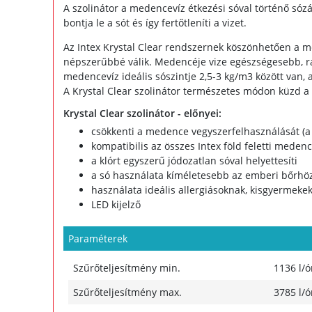
A szolinátor a medencevíz étkezési sóval történő só
bontja le a sót és így fertőtleníti a vizet.
Az Intex Krystal Clear rendszernek köszönhetően a m
népszerűbbé válik. Medencéje vize egészségesebb, ragy
medencevíz ideális sószintje 2,5-3 kg/m3 között van, 
A Krystal Clear szolinátor természetes módon küzd a ba
Krystal Clear szolinátor - előnyei:
csökkenti a medence vegyszerfelhasználását (a
kompatibilis az összes Intex föld feletti mede
a klórt egyszerű jódozatlan sóval helyettesíti
a só használata kíméletesebb az emberi bőrhö
használata ideális allergiásoknak, kisgyermekek
LED kijelző
Paraméterek
Szűrőteljesítmény min.
1136 l/ó
Szűrőteljesítmény max.
3785 l/ó