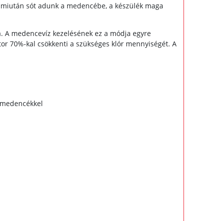
 - miután sót adunk a medencébe, a készülék maga
a. A medencevíz kezelésének ez a módja egyre
átor 70%-kal csökkenti a szükséges klór mennyiségét. A
i medencékkel