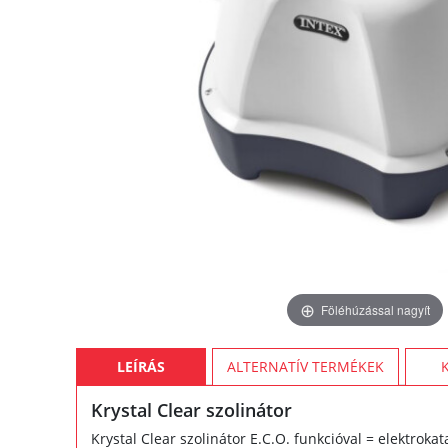
Föléhúzással nagyít
LEÍRÁS
ALTERNATÍV TERMÉKEK
Krystal Clear szolinátor
Krystal Clear szolinátor E.C.O. funkcióval = elektroka