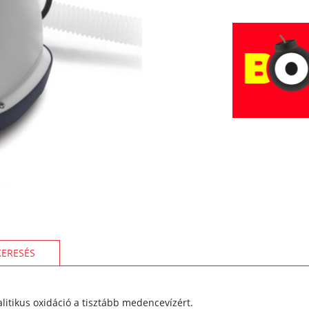
KERESÉS
talitikus oxidáció a tisztább medencevízért.