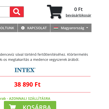
0 Ft
bevásárlókosár
BOLTUNK
KAPCSOLAT
Magyarország
dencevíz sóval történő fertőtlenítéséhez. Klórtermelés
5%-os megtakarítás a medence vegyszerek árából.
38 890 Ft
arab
-
AZONNALI SZÁLLÍTÁSRA
KOSÁRBA