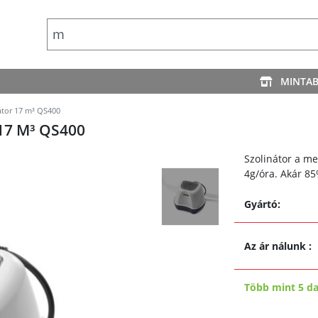
MINTA
nátor 17 m³ QS400
17 M³ QS400
Szolinátor a me
4g/óra. Akár 8
Gyártó:
Az ár nálunk
:
Több mint 5 d