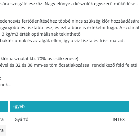
zására szolgáló eszköz. Nagy előnye a készülék egyszerű működése
edencevíz fertőtlenítéséhez többé nincs szükség klór hozzáadásár
ogóbb és tisztább lesz, és ezt a bőre is értékelni fogja. A szolin
a 3 kg/m3 érték optimálisnak tekinthető.
ktériumok és az algák ellen, így a víz tiszta és friss marad.
 klórhasználat kb. 70%-os csökkenése)
ncével és 32 és 38 mm-es tömlőcsatlakozással rendelkező föld felett
z
nek...
Egyéb
ra
Gyártó
INTEX
ra