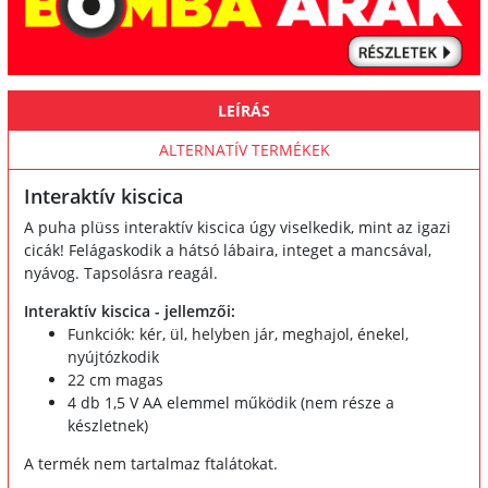
LEÍRÁS
ALTERNATÍV TERMÉKEK
Interaktív kiscica
A puha plüss interaktív kiscica úgy viselkedik, mint az igazi
cicák! Felágaskodik a hátsó lábaira, integet a mancsával,
nyávog. Tapsolásra reagál.
Interaktív kiscica - jellemzői:
Funkciók: kér, ül, helyben jár, meghajol, énekel,
nyújtózkodik
22 cm magas
4 db 1,5 V AA elemmel működik (nem része a
készletnek)
A termék nem tartalmaz ftalátokat.