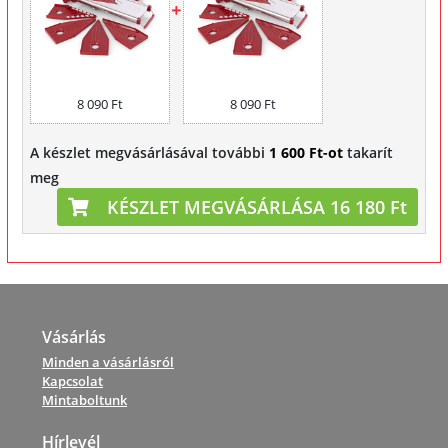
8 090 Ft
8 090 Ft
A készlet megvásárlásával további
1 600 Ft-ot
takarít
meg
KÉSZLET MEGVÁSÁRLÁSA 16 180 Ft
Vásárlás
Minden a vásárlásról
Kapcsolat
Mintaboltunk
Hírlevél