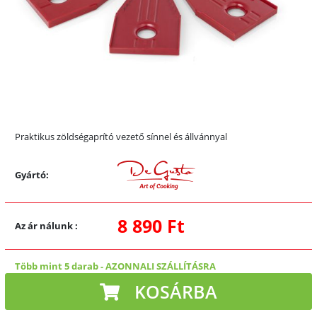
Praktikus zöldségaprító vezető sínnel és állvánnyal
Gyártó:
8 890 Ft
Az ár nálunk
:
Több mint 5 darab
-
AZONNALI SZÁLLÍTÁSRA
KOSÁRBA