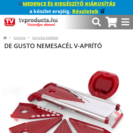
🛒
MEDENCE ÉS KIEGÉSZÍTŐ KIÁRUSÍTÁS
a készlet erejéig.
Részletek
🛒
Konyha
Konyhai kellékek
DE GUSTO NEMESACÉL V-APRÍTÓ
Előző
Követk