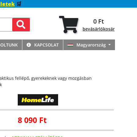
letek
🛒
0 Ft
bevásárlókosár
BOLTUNK
KAPCSOLAT
Magyarország
raktikus fellépő, gyerekeknek vagy mozgásban
k
8 090 Ft