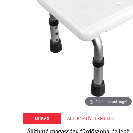
Föléhúzással nagyít
LEÍRÁS
ALTERNATÍV TERMÉKEK
Állítható magasságú fürdőszobai fellépő