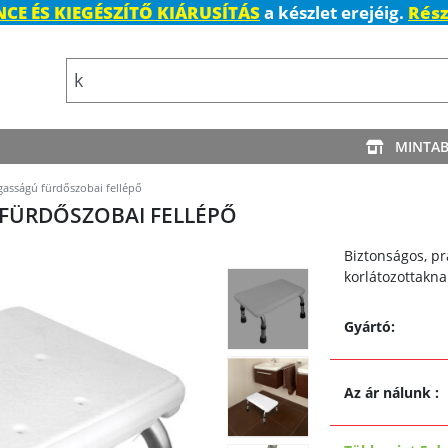
CE ÉS KIEGÉSZÍTŐ KIÁRUSÍTÁS
a készlet erejéig.
Rész
MINTA
asságú fürdőszobai fellépő
FÜRDŐSZOBAI FELLÉPŐ
Biztonságos, p
korlátozottakna
Gyártó:
Az ár nálunk
: