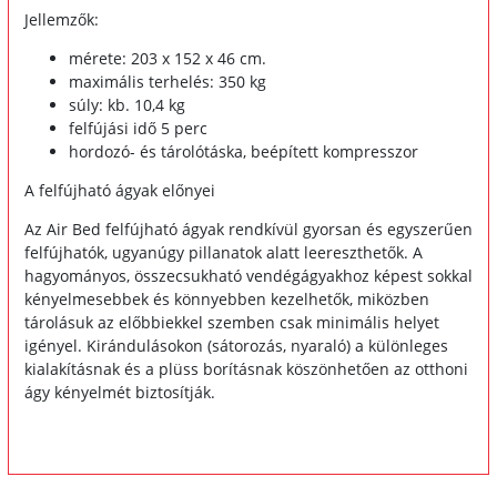
Jellemzők:
mérete: 203 x 152 x 46 cm.
maximális terhelés: 350 kg
súly: kb. 10,4 kg
felfújási idő 5 perc
hordozó- és tárolótáska, beépített kompresszor
A felfújható ágyak előnyei
Az Air Bed felfújható ágyak rendkívül gyorsan és egyszerűen
felfújhatók, ugyanúgy pillanatok alatt leereszthetők. A
hagyományos, összecsukható vendégágyakhoz képest sokkal
kényelmesebbek és könnyebben kezelhetők, miközben
tárolásuk az előbbiekkel szemben csak minimális helyet
igényel. Kirándulásokon (sátorozás, nyaraló) a különleges
kialakításnak és a plüss borításnak köszönhetően az otthoni
ágy kényelmét biztosítják.