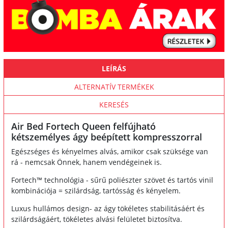
LEÍRÁS
ALTERNATÍV TERMÉKEK
KERESÉS
Air Bed Fortech Queen felfújható
kétszemélyes ágy beépített kompresszorral
Egészséges és kényelmes alvás, amikor csak szüksége van
rá - nemcsak Önnek, hanem vendégeinek is.
Fortech™ technológia - sűrű poliészter szövet és tartós vinil
kombinációja = szilárdság, tartósság és kényelem.
Luxus hullámos design- az ágy tökéletes stabilitásáért és
szilárdságáért, tökéletes alvási felületet biztosítva.