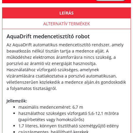
LEÍRÁS
ALTERNATÍV TERMÉKEK
AquaDrift medencetisztító robot
Az AquaDrift automatikus medencetisztító rendszer, amely
beavatkozás nélkül tisztán tartja a medence alját. A
működéshez elektromos áramforrásra nincs szükség, a
porszívó az áramló víz energiáját hasznosítja.
Használatához vízforgató szükséges, amelynek
vízáramlására csatlakoztatva a porszívó automatikusan,
véletlenszerűen közlekedik a medence alján.és gondoskodik
a folyamatos tisztaságról.
Jellemzők:
maximális medenceméret: 6,7 m
használathoz szükséges vízforgató 5,6-12,1 m3/óra
(papírbetétes vagy homokszűrős)
1,7 literes, könnyen tisztítható szemétgyűjtő edény
csúszásmentes, beállítható kerekek