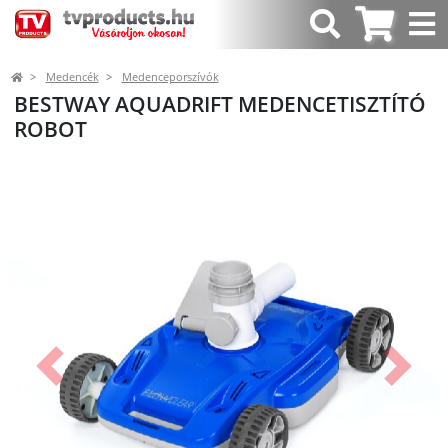
Medencék
Medenceporszívók
BESTWAY AQUADRIFT MEDENCETISZTÍTÓ
ROBOT
Előző
Követk