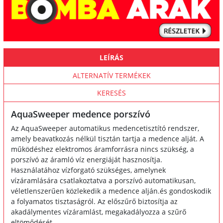
LEÍRÁS
ALTERNATÍV TERMÉKEK
KERESÉS
AquaSweeper medence porszívó
Az AquaSweeper automatikus medencetisztító rendszer,
amely beavatkozás nélkül tisztán tartja a medence alját. A
működéshez elektromos áramforrásra nincs szükség, a
porszívó az áramló víz energiáját hasznosítja.
Használatához vízforgató szükséges, amelynek
vízáramlására csatlakoztatva a porszívó automatikusan,
véletlenszerűen közlekedik a medence alján.és gondoskodik
a folyamatos tisztaságról. Az előszűrő biztosítja az
akadálymentes vízáramlást, megakadályozza a szűrő
eltömődését.