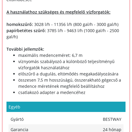
A használathoz szükséges és megfelelő vízforgatók:
homokszűrő:
3028 l/h - 11356 l/h (800 gal/h - 3000 gal/h)
papírbetétes szűrő:
3785 l/h - 9463 l/h (1000 gal/h - 2500
gal/h)
További jellemzők:
maximális medenceméret: 6,7 m
víznyomás szabályozó a különböző teljesítményű
vízforgatók használatához
előszűrő a dugulás, eltömődés megakadályozására
összesen 7,5 m hosszúságú, összerakható gégecső a
medence méretének megfelelő beállításhoz
csatlakozó adapter a medencéhez
Egyéb
Gyártó
BESTWAY
Garancia
24 hónap