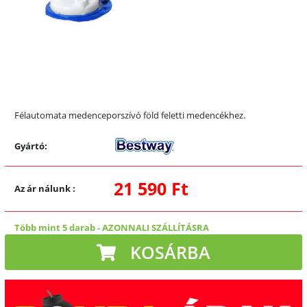
Félautomata medenceporszívó föld feletti medencékhez.
Gyártó:
21 590 Ft
Az ár nálunk
:
Több mint 5 darab
-
AZONNALI SZÁLLÍTÁSRA
KOSÁRBA