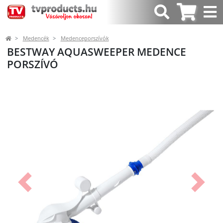
Medencék
Medenceporszívók
BESTWAY AQUASWEEPER MEDENCE
PORSZÍVÓ
Előző
Követk