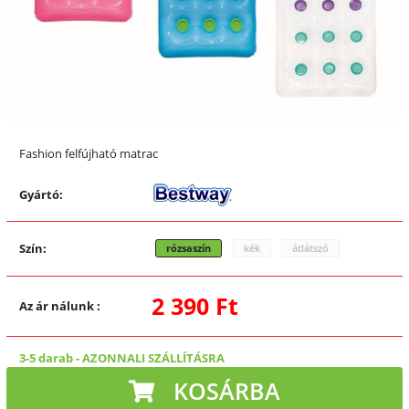
Fashion felfújható matrac
Gyártó:
Szín:
rózsaszín
kék
átlátszó
2 390 Ft
Az ár nálunk
:
3-5 darab
-
AZONNALI SZÁLLÍTÁSRA
KOSÁRBA