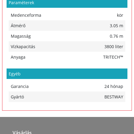
Paraméterek
Medenceforma
kör
Átmérő
3.05 m
Magasság
0.76 m
Vízkapacitás
3800 liter
Anyaga
TRITECH™
Egyéb
Garancia
24 hónap
Gyártó
BESTWAY
Vásárlás