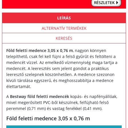
LEÍRÁS
ALTERNATÍV TERMÉKEK
KERESÉS
Föld feletti medence 3,05 x 0,76 m
, nagyon könnyen
telepíthető, csak fel kell fújni a felső gyűrűt és feltölteni a
medencét vízzel. Az emelkedő vízmennyiség maga tartja a
medencét. A leeresztés sem jelent gondot a praktikus
leeresztő szelepnek köszönhetően. A medence szezonon
kívüli tárolása egyszerű, és meghosszabbítja a medence
élettartamát.
A
Bestway föld feletti medencék
kopás- és napfényállóak,
mivel megerősített PVC-ből készülnek, felfújható felső
peremmel (0,71 mm) és vastag fenékkel (0,41 mm).
Föld feletti medence 3,05 x 0,76 m