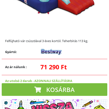
Felfújható vár csúszdával 3 éves kortól. Teherbírás 113 kg.
Gyártó:
71 290 Ft
Az ár nálunk
:
Az utolsó 2 darab
-
AZONNALI SZÁLLÍTÁSRA
KOSÁRBA