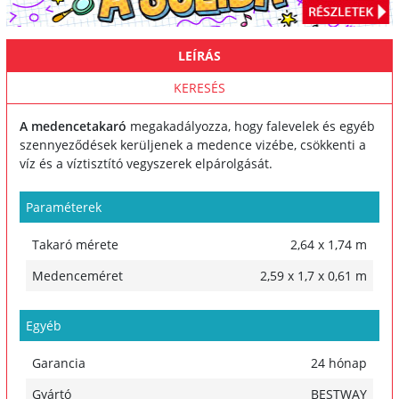
LEÍRÁS
KERESÉS
A medencetakaró
megakadályozza, hogy falevelek és egyéb
szennyeződések kerüljenek a medence vizébe, csökkenti a
víz és a víztisztító vegyszerek elpárolgását.
Paraméterek
Takaró mérete
2,64 x 1,74 m
Medenceméret
2,59 x 1,7 x 0,61 m
Egyéb
Garancia
24 hónap
Gyártó
BESTWAY