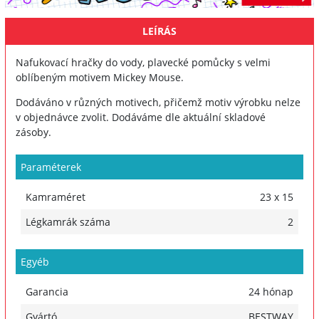
LEÍRÁS
Nafukovací hračky do vody, plavecké pomůcky s velmi
oblíbeným motivem Mickey Mouse.
Dodáváno v různých motivech, přičemž motiv výrobku nelze
v objednávce zvolit. Dodáváme dle aktuální skladové
zásoby.
Paraméterek
Kamraméret
23 x 15
Légkamrák száma
2
Egyéb
Garancia
24 hónap
Gyártó
BESTWAY