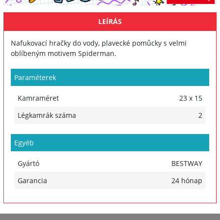
LEÍRÁS
Nafukovací hračky do vody, plavecké pomůcky s velmi
oblíbeným motivem Spiderman.
Paraméterek
Kamraméret
23 x 15
Légkamrák száma
2
Egyéb
Gyártó
BESTWAY
Garancia
24 hónap