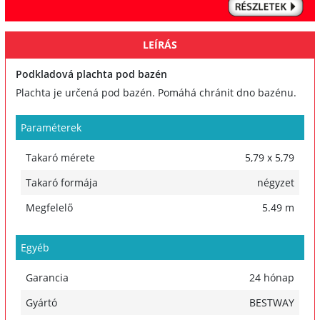
LEÍRÁS
Podkladová plachta pod bazén
Plachta je určená pod bazén. Pomáhá chránit dno bazénu.
Paraméterek
Takaró mérete
5,79 x 5,79
Takaró formája
négyzet
Megfelelő
5.49 m
Egyéb
Garancia
24 hónap
Gyártó
BESTWAY