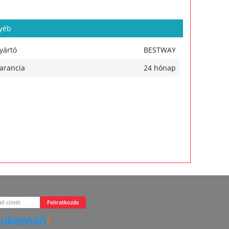
yéb
yártó
BESTWAY
arancia
24 hónap
Feliratkozás