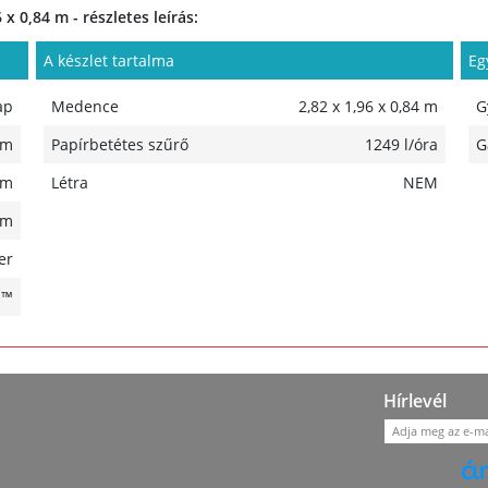
 0,84 m - részletes leírás:
A készlet tartalma
Eg
ap
Medence
2,82 x 1,96 x 0,84 m
G
 m
Papírbetétes szűrő
1249 l/óra
G
 m
Létra
NEM
 m
er
H™
Hírlevél