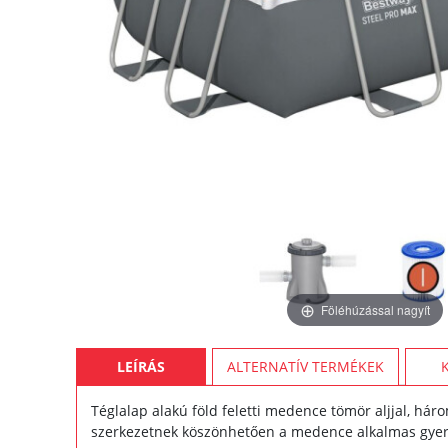
Föléhúzással nagyít
LEÍRÁS
ALTERNATÍV TERMÉKEK
Téglalap alakú föld feletti medence tömör aljjal, háro
szerkezetnek köszönhetően a medence alkalmas gye