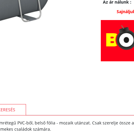
Az ár nálunk
:
Sajnálju
KERESÉS
mrétegű PVC-ből, belső fólia - mozaik utánzat. Csak szerelje össze a 
rmekes családok számára.