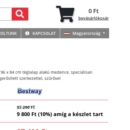
0 Ft
bevásárlókosár
BOLTUNK
KAPCSOLAT
Magyarország
196 x 84 cm téglalap alakú medence, speciálisan
gerősített szerkezettel, szűrővel
97 290 Ft
9 800 Ft (10%) amíg a készlet tart