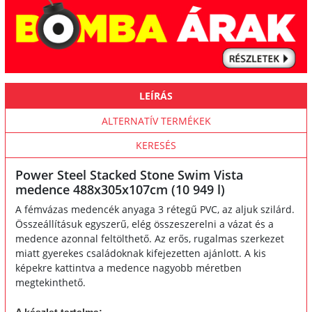
LEÍRÁS
ALTERNATÍV TERMÉKEK
KERESÉS
Power Steel Stacked Stone Swim Vista
medence 488x305x107cm (10 949 l)
A fémvázas medencék anyaga 3 rétegű PVC, az aljuk szilárd.
Összeállításuk egyszerű, elég összeszerelni a vázat és a
medence azonnal feltölthető. Az erős, rugalmas szerkezet
miatt gyerekes családoknak kifejezetten ajánlott. A kis
képekre kattintva a medence nagyobb méretben
megtekinthető.