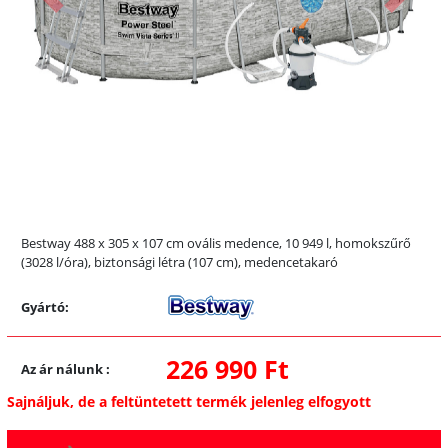
Előző
Követk
Bestway 488 x 305 x 107 cm ovális medence, 10 949 l, homokszűrő
(3028 l/óra), biztonsági létra (107 cm), medencetakaró
Gyártó:
226 990 Ft
Az ár nálunk
:
Sajnáljuk, de a feltüntetett termék jelenleg elfogyott