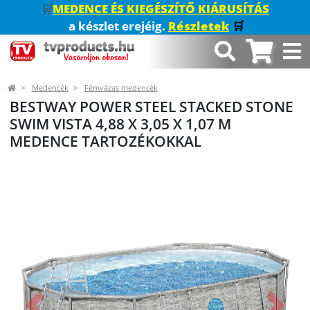
🛒
MEDENCE ÉS KIEGÉSZÍTŐ KIÁRUSÍTÁS
a készlet erejéig.
Részletek
🛒
Medencék
Fémvázas medencék
BESTWAY POWER STEEL STACKED STONE
SWIM VISTA 4,88 X 3,05 X 1,07 M
MEDENCE TARTOZÉKOKKAL