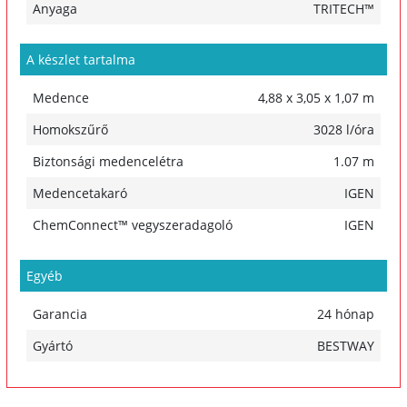
Anyaga
TRITECH™
A készlet tartalma
Medence
4,88 x 3,05 x 1,07 m
Homokszűrő
3028 l/óra
Biztonsági medencelétra
1.07 m
Medencetakaró
IGEN
ChemConnect™ vegyszeradagoló
IGEN
Egyéb
Garancia
24 hónap
Gyártó
BESTWAY