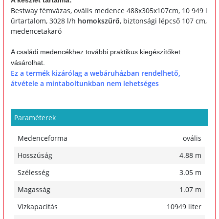
A készlet tartalma:
Bestway fémvázas, ovális medence 488x305x107cm, 10 949 l
űrtartalom, 3028 l/h
homokszűrő
, biztonsági lépcső 107 cm,
medencetakaró
A családi medencékhez további praktikus kiegészítőket
vásárolhat.
Ez a termék kizárólag a webáruházban rendelhető,
átvétele a mintaboltunkban nem lehetséges
Paraméterek
Medenceforma
ovális
Hosszúság
4.88 m
Szélesség
3.05 m
Magasság
1.07 m
Vízkapacitás
10949 liter