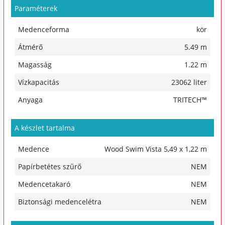
Paraméterek
Medenceforma
kör
Átmérő
5.49 m
Magasság
1.22 m
Vízkapacitás
23062 liter
Anyaga
TRITECH™
A készlet tartalma
Medence
Wood Swim Vista 5,49 x 1,22 m
Papírbetétes szűrő
NEM
Medencetakaró
NEM
Biztonsági medencelétra
NEM