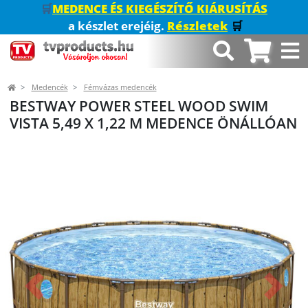
🛒
MEDENCE ÉS KIEGÉSZÍTŐ KIÁRUSÍTÁS
a készlet erejéig.
Részletek
🛒
Medencék
Fémvázas medencék
BESTWAY POWER STEEL WOOD SWIM
VISTA 5,49 X 1,22 M MEDENCE ÖNÁLLÓAN
Előző
Követk