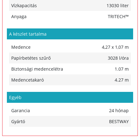
Vízkapacitás
13030 liter
Anyaga
TRITECH™
A készlet tartalma
Medence
4,27 x 1,07 m
Papírbetétes szűrő
3028 l/óra
Biztonsági medencelétra
1.07 m
Medencetakaró
4.27 m
Egyéb
Garancia
24 hónap
Gyártó
BESTWAY